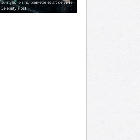
te, style, loisirs, bien-être et art de vivre
 Celebrity Post.