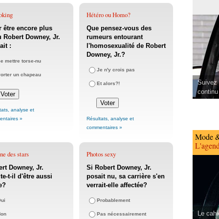
oking
Hétéro ou Homo?
 être encore plus
Que pensez-vous des
 Robert Downey, Jr.
rumeurs entourant
ait :
l'homosexualité de Robert
Downey, Jr.?
e mettre torse-nu
Je n'y crois pas
orter un chapeau
Suivez 
Et alors?!
continu
tats, analyse et
ntaires »
Résultats, analyse et
commentaires »
Mode &
L'agend
ne des stars
Photos sexy
rt Downey, Jr.
Si Robert Downey, Jr.
te-t-il d'être aussi
posait nu, sa carrière s'en
e?
verrait-elle affectée?
ui
Probablement
Le cahi
Non
Pas nécessairement