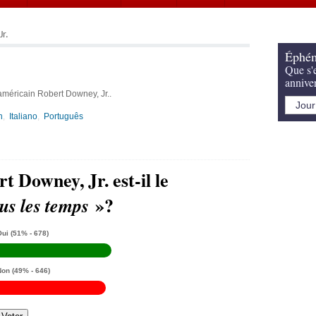
r.
Éphém
Que s'e
annive
américain Robert Downey, Jr..
h
Italiano
Português
t Downey, Jr. est-il le
»?
us les temps
Oui
(51% - 678)
Non
(49% - 646)