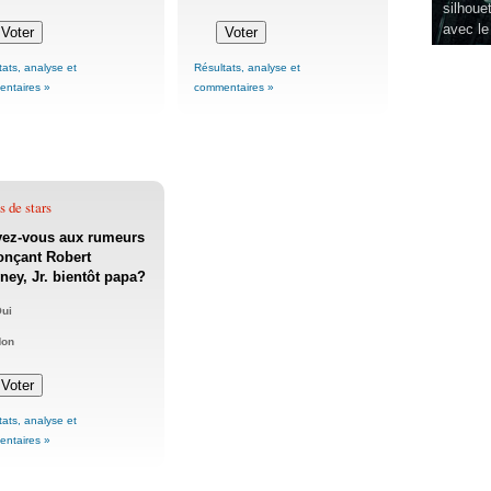
silhouet
avec le
tats, analyse et
Résultats, analyse et
ntaires »
commentaires »
 de stars
yez-vous aux rumeurs
onçant Robert
ey, Jr. bientôt papa?
ui
Non
tats, analyse et
ntaires »