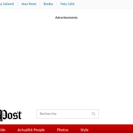
éa Salamé
Jean Reno
Booba
Yves Calvi
ide
Actualité People
Photos
Style