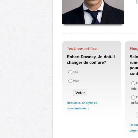
Tendances coiffures
Fianç
Robert Downey, Jr. doit-il
Selo
changer de coiffure?
rume
pour
Oui
sont
Non
C
fois
F
Résultats, analyse et
pré
commentaires »
Résul
comme