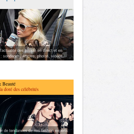
l'actualité des people en direct et en
 : sondages, articles, photos, vidéos.
 Beauté
a doré des célébrités
er de tendances de nos fashion experts: