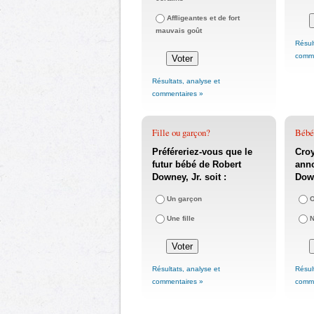
Affligeantes et de fort
mauvais goût
Résul
comme
Résultats, analyse et
commentaires »
Fille ou garçon?
Bébés
Préféreriez-vous que le
Cro
futur bébé de Robert
ann
Downey, Jr. soit :
Down
Un garçon
O
Une fille
Résultats, analyse et
Résul
commentaires »
comme