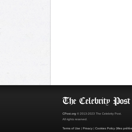
CPost.org
© 2013-2023 The Celebrity Post.
All rights reserved.
Terms of Use
|
Privacy
|
Cookies Policy
(
Mes préfér