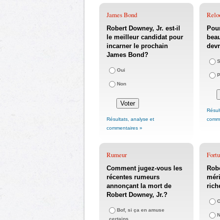
James Bond
Relo
Robert Downey, Jr. est-il
Pour
le meilleur candidat pour
beau
incarner le prochain
devr
James Bond?
S
Oui
P
Non
Résul
Résultats, analyse et
comme
commentaires »
Rumeur
Fortu
Comment jugez-vous les
Robe
récentes rumeurs
méri
annonçant la mort de
rich
Robert Downey, Jr.?
O
Bof, si ça en amuse
certains