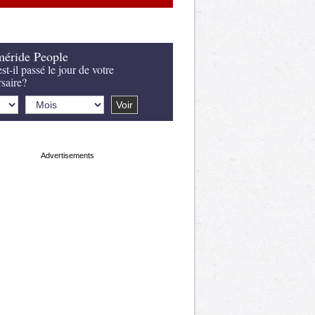
éride People
st-il passé le jour de votre
rsaire?