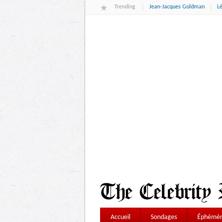
Trending
Jean-Jacques Goldman
L
Accueil
Sondages
Éphémér