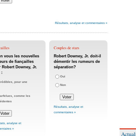
Résultats, analyse et commentaires »
ailles
Couples de stars
n vous les nouvelles
Robert Downey, Jr. doit-il
urs de fiançailles
démentir les rumeurs de
 Robert Downey, Jr.
séparation?
 :
Oui
rédibles, pour une
Non
arfelues, comme les
cédentes
Résultats, analyse et
commentaires »
tats, analyse et
ntaires »
Actual