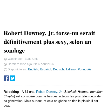
Robert Downey, Jr. torse-nu serait
définitivement plus sexy, selon un
sondage
Washington, États-Unis
Dernière mise à jour le
6 août 2026
Disponible en
English
Español
Deutsch
Italiano
Português
Relooking
- À 61 ans,
Robert Downey, Jr.
(
Sherlock Holmes
,
Iron Man
,
Chaplin
) est considéré comme l'un des acteurs les plus talentueux de
sa génération. Mais surtout, et cela ne gâche en rien le plaisir, il est
beau.