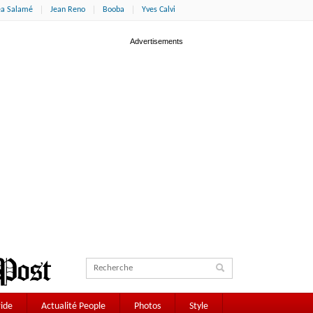
éa Salamé
Jean Reno
Booba
Yves Calvi
ide
Actualité People
Photos
Style