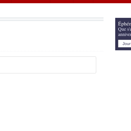
Éphém
Que s'e
annive