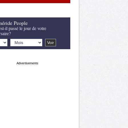
éride People
st-il passé le jour de votre
rsaire?