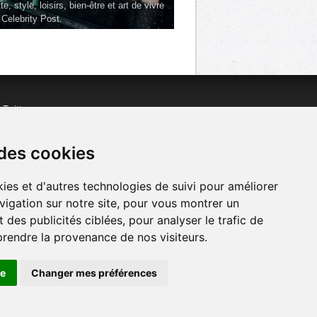
te, style, loisirs, bien-être et art de vivre
 Celebrity Post.
n
Twitter
acebook
n
YouTube
 des cookies
ies et d'autres technologies de suivi pour améliorer
vigation sur notre site, pour vous montrer un
 des publicités ciblées, pour analyser le trafic de
prendre la provenance de nos visiteurs.
se
Changer mes préférences