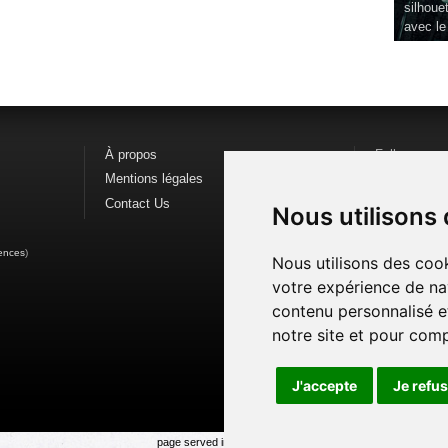
silhouet
avec le
À propos
Follow us o
Mentions légales
Find us on
F
Contact Us
Watch us o
Nous utilisons
ences
)
Nous utilisons des cook
votre expérience de na
contenu personnalisé et
notre site et pour com
J'accepte
Je refu
page served in 0.001s (0,5)