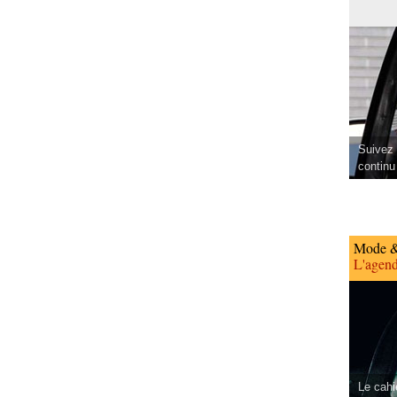
Suivez 
continu
Mode &
L'agend
Le cahi