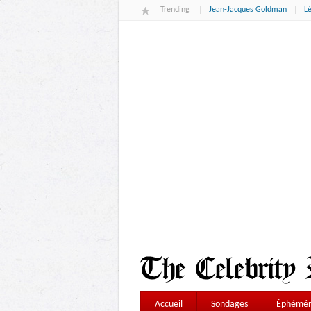
Trending
Jean-Jacques Goldman
L
Accueil
Sondages
Éphémér