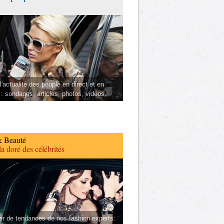
l'actualité des people en direct et en
 : sondages, articles, photos, vidéos.
 Beauté
a doré des célébrités
er de tendances de nos fashion experts: