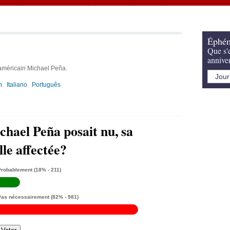
Éphém
Que s'e
annive
 américain Michael Peña.
h
Italiano
Português
chael Peña posait nu, sa
lle affectée?
Probablement
(18% - 211)
Pas nécessairement
(82% - 981)