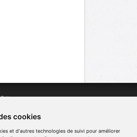
n
Twitter
acebook
n
YouTube
 des cookies
ies et d'autres technologies de suivi pour améliorer