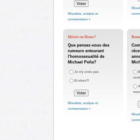
Résul
Résultats, analyse et
comme
commentaires »
Hétéro ou Homo?
Rum
Que pensez-vous des
Com
rumeurs entourant
réce
l'homosexualité de
anno
Michael Peña?
Mic
Je n'y crois pas
B
cert
Et alors?!
A
mauv
Résultats, analyse et
commentaires »
Résul
comme