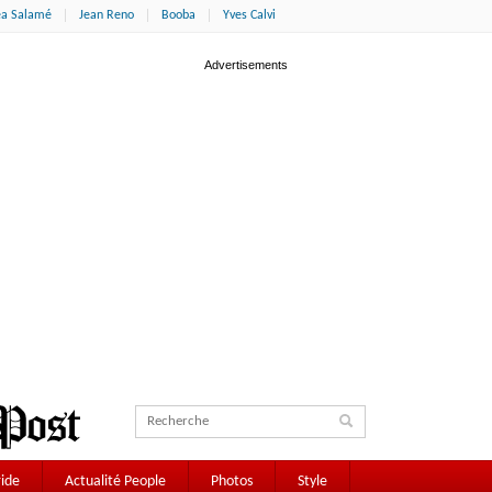
éa Salamé
Jean Reno
Booba
Yves Calvi
ide
Actualité People
Photos
Style