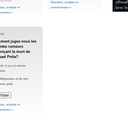
silhouet
Résultats, analyse et
avec le
tats, analyse et
commentaires »
ntaires »
eur
ment jugez-vous les
ntes rumeurs
nçant la mort de
hael Peña?
of, si ça en amuse
ains
ffligeantes et de fort
ais goût
tats, analyse et
ntaires »