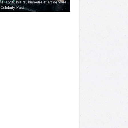
te, style, loisirs, bien-être et art de vivre
 Celebrity Post.