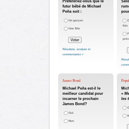
Préféreriez-vous que le
Selo
futur bébé de Michael
rume
Peña soit :
pour
Un garçon
C
fois
Une fille
F
pré
Résultats, analyse et
commentaires »
Résul
comme
James Bond
Popul
Michael Peña est-il le
Mich
meilleur candidat pour
«
Me
incarner le prochain
les 
James Bond?
O
Oui
Non