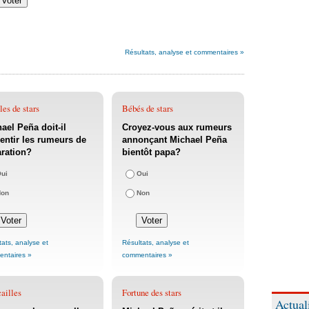
Résultats, analyse et commentaires »
es de stars
Bébés de stars
ael Peña doit-il
Croyez-vous aux rumeurs
ntir les rumeurs de
annonçant Michael Peña
ration?
bientôt papa?
ui
Oui
Non
Non
tats, analyse et
Résultats, analyse et
ntaires »
commentaires »
ailles
Fortune des stars
Actual