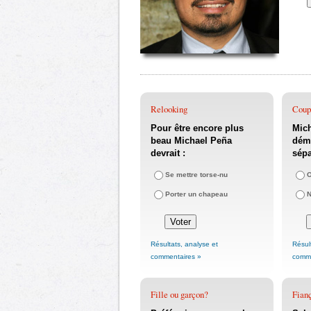
Relooking
Coupl
Pour être encore plus
Mich
beau Michael Peña
déme
devrait :
sépa
Se mettre torse-nu
O
Porter un chapeau
Résultats, analyse et
Résul
commentaires »
comme
Fille ou garçon?
Fianç