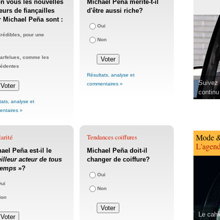
n vous les nouvelles
Michael Peña mérite-t-il
urs de fiançailles
d'être aussi riche?
 Michael Peña sont :
Oui
rédibles, pour une
Non
arfelues, comme les
cédentes
Résultats, analyse et
Suivez 
commentaires »
continu
tats, analyse et
ntaires »
Mode &
arité
Tendances coiffures
L'agend
ael Peña est-il le
Michael Peña doit-il
illeur acteur de tous
changer de coiffure?
temps
»?
Oui
ui
Non
Non
Le cahi