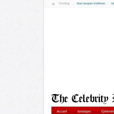
Trending
Jean-Jacques Goldman
L
Accueil
Sondages
Éphémér