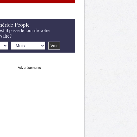
éride People
st-il passé le jour de votre
rsaire?