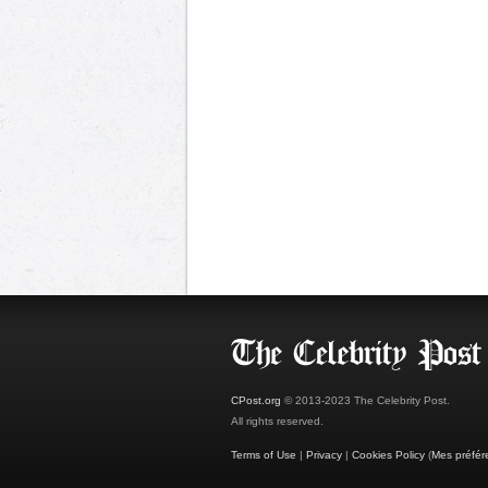
CPost.org
© 2013-2023 The Celebrity Post.
All rights reserved.
Terms of Use
|
Privacy
|
Cookies Policy
(
Mes préfér