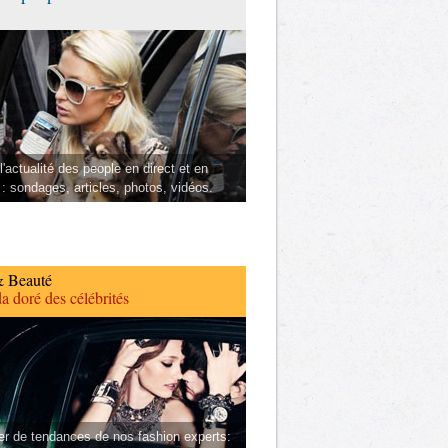
l'actualité des people en direct et en
 : sondages, articles, photos, vidéos.
 Beauté
a doré des célébrités
er de tendances de nos fashion experts: