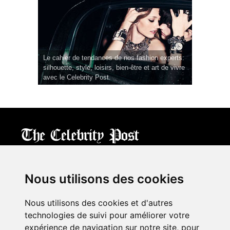
Le cahier de tendances de nos fashion experts:
silhouette, style, loisirs, bien-être et art de vivre
avec le Celebrity Post.
CPost.org
© 2013-2023 The Celebrity Post.
All rights reserved.
Nous utilisons des cookies
Terms of Use
|
Privacy
|
Cookies Policy
(
Mes préférences
)
Nous utilisons des cookies et d'autres
À propos
technologies de suivi pour améliorer votre
Mentions légales
expérience de navigation sur notre site, pour