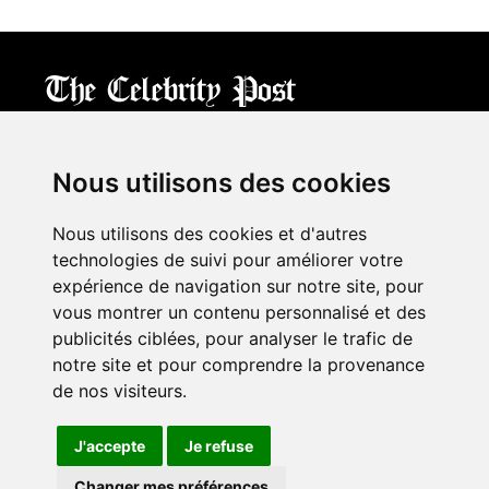
CPost.org
© 2013-2023 The Celebrity Post.
All rights reserved.
Nous utilisons des cookies
Terms of Use
|
Privacy
|
Cookies Policy
(
Mes préférences
)
Nous utilisons des cookies et d'autres
À propos
technologies de suivi pour améliorer votre
Mentions légales
expérience de navigation sur notre site, pour
Contact Us
vous montrer un contenu personnalisé et des
publicités ciblées, pour analyser le trafic de
notre site et pour comprendre la provenance
Follow us on
Twitter
de nos visiteurs.
Find us on
Facebook
Watch us on
YouTube
J'accepte
Je refuse
Changer mes préférences