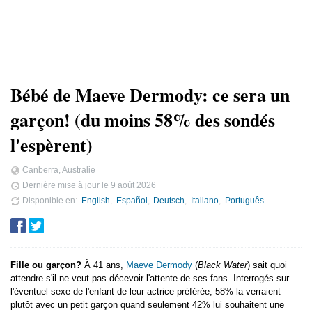
Bébé de Maeve Dermody: ce sera un
garçon! (du moins 58% des sondés
l'espèrent)
Canberra, Australie
Dernière mise à jour le
9 août 2026
Disponible en
English
Español
Deutsch
Italiano
Português
Fille ou garçon?
À 41 ans,
Maeve Dermody
(
Black Water
) sait quoi
attendre s'il ne veut pas décevoir l'attente de ses fans. Interrogés sur
l'éventuel sexe de l'enfant de leur actrice préférée, 58% la verraient
plutôt avec un petit garçon quand seulement 42% lui souhaitent une