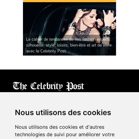
Le cahier de tendances de nos fashion experts:
silhouette, style, loisirs, bien-être et art de vivre
avec le Celebrity Post.
CPost.org
© 2013-2023 The Celebrity Post.
All rights reserved.
Nous utilisons des cookies
Terms of Use
|
Privacy
|
Cookies Policy
(
Mes préférences
)
Nous utilisons des cookies et d'autres
À propos
technologies de suivi pour améliorer votre