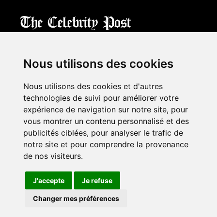
CPost.org
© 2013-2023 The Celebrity Post.
All rights reserved.
Nous utilisons des cookies
Terms of Use
|
Privacy
|
Cookies Policy
(
Mes préférences
)
Nous utilisons des cookies et d'autres
À propos
technologies de suivi pour améliorer votre
Mentions légales
expérience de navigation sur notre site, pour
Contact Us
vous montrer un contenu personnalisé et des
publicités ciblées, pour analyser le trafic de
notre site et pour comprendre la provenance
Follow us on
Twitter
de nos visiteurs.
Find us on
Facebook
Watch us on
YouTube
J'accepte
Je refuse
Changer mes préférences