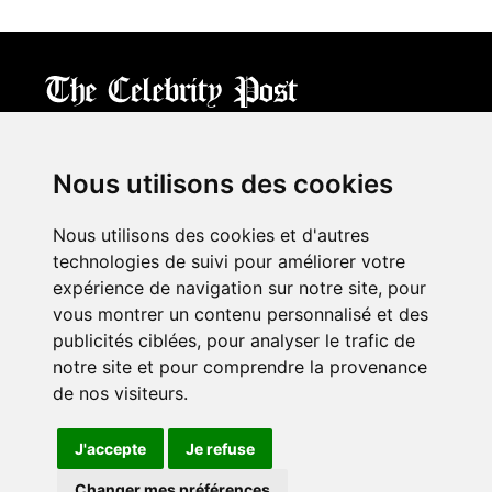
CPost.org
© 2013-2023 The Celebrity Post.
All rights reserved.
Nous utilisons des cookies
Terms of Use
|
Privacy
|
Cookies Policy
(
Mes préférences
)
Nous utilisons des cookies et d'autres
À propos
technologies de suivi pour améliorer votre
Mentions légales
expérience de navigation sur notre site, pour
Contact Us
vous montrer un contenu personnalisé et des
publicités ciblées, pour analyser le trafic de
notre site et pour comprendre la provenance
Follow us on
Twitter
de nos visiteurs.
Find us on
Facebook
Watch us on
YouTube
J'accepte
Je refuse
Changer mes préférences