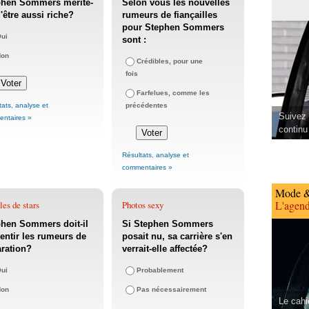
phen Sommers mérite-
Selon vous les nouvelles
 d'être aussi riche?
rumeurs de fiançailles
pour Stephen Sommers
ui
sont :
Non
Crédibles, pour une
fois
Farfelues, comme les
tats, analyse et
précédentes
Suivez 
ntaires »
continu
Résultats, analyse et
commentaires »
Mode &
L'agend
es de stars
Photos sexy
hen Sommers doit-il
Si Stephen Sommers
ntir les rumeurs de
posait nu, sa carrière s'en
ration?
verrait-elle affectée?
ui
Probablement
Non
Pas nécessairement
Le cahi