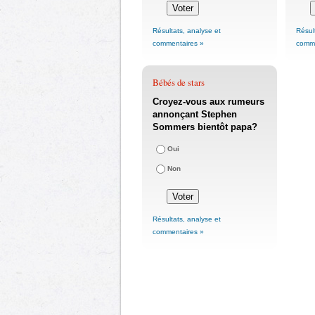
Résultats, analyse et
Résul
commentaires »
comme
Bébés de stars
Croyez-vous aux rumeurs
annonçant Stephen
Sommers bientôt papa?
Oui
Non
Résultats, analyse et
commentaires »