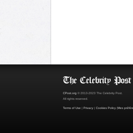
CPost.org
© 2013-2023 The Celebrity Post.
All rights reserved.
Terms of Use
|
Privacy
|
Cookies Policy
(
Mes préfér