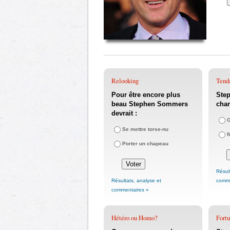
Relooking
Tenda
Pour être encore plus
Step
beau Stephen Sommers
chan
devrait :
O
Se mettre torse-nu
Porter un chapeau
Résul
Résultats, analyse et
comme
commentaires »
Hétéro ou Homo?
Fortu