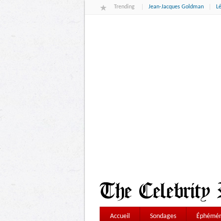
Trending
Jean-Jacques Goldman
L
Accueil
Sondages
Éphémér