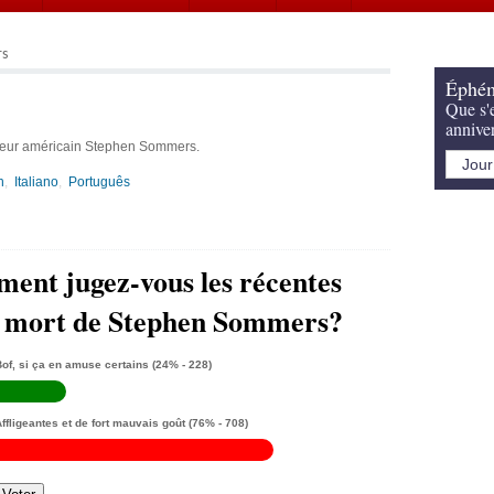
rs
Éphém
Que s'e
annive
ateur américain Stephen Sommers.
h
Italiano
Português
ent jugez-vous les récentes
a mort de Stephen Sommers?
of, si ça en amuse certains
(24% - 228)
ffligeantes et de fort mauvais goût
(76% - 708)