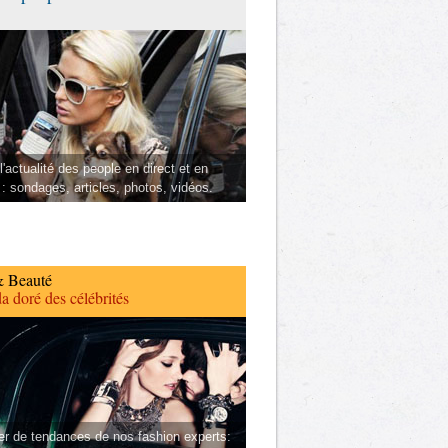
l'actualité des people en direct et en
 : sondages, articles, photos, vidéos.
 Beauté
a doré des célébrités
er de tendances de nos fashion experts: