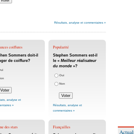
Résultats, analyse et commentaires »
nces coiffures
Popularité
hen Sommers doit-il
Stephen Sommers est-il
ger de coiffure?
le «
Meilleur réalisateur
du monde
»?
ui
Oui
Non
Non
tats, analyse et
ntaires »
Résultats, analyse et
commentaires »
ne des stars
Fiançailles
Actual