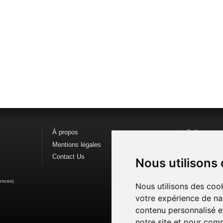
À propos
Follow us o
Mentions légales
Find us on
F
Contact Us
Watch us o
Nous utilisons
ences
)
Nous utilisons des cook
votre expérience de na
contenu personnalisé et
notre site et pour com