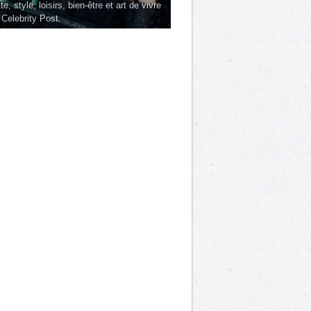
te, style, loisirs, bien-être et art de vivre
 Celebrity Post.