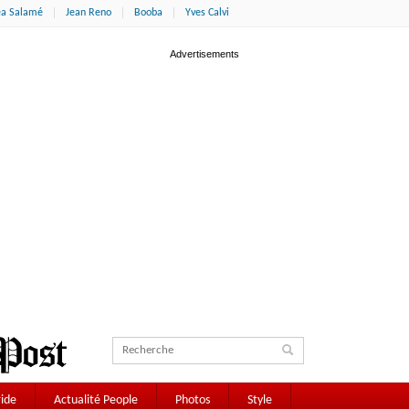
éa Salamé
Jean Reno
Booba
Yves Calvi
ide
Actualité People
Photos
Style