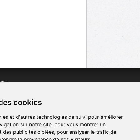
n
Twitter
acebook
n
YouTube
 des cookies
ies et d'autres technologies de suivi pour améliorer
vigation sur notre site, pour vous montrer un
 des publicités ciblées, pour analyser le trafic de
prendre la provenance de nos visiteurs.