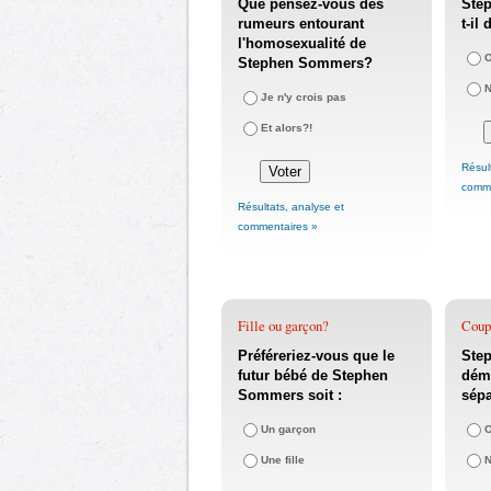
Que pensez-vous des
Ste
rumeurs entourant
t-il
l'homosexualité de
O
Stephen Sommers?
Je n'y crois pas
Et alors?!
Résul
comme
Résultats, analyse et
commentaires »
Fille ou garçon?
Coupl
Préféreriez-vous que le
Step
futur bébé de Stephen
déme
Sommers soit :
sépa
Un garçon
O
Une fille