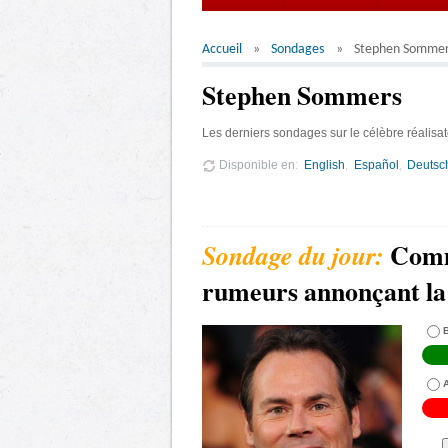
Accueil
Sondages
Stephen Somme
Stephen Sommers
Les derniers sondages sur le célèbre réalis
Disponible en
English
Español
Deutsc
Comm
rumeurs annonçant l
B
A