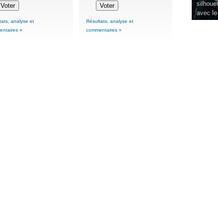
silhouet
avec le
tats, analyse et
Résultats, analyse et
ntaires »
commentaires »