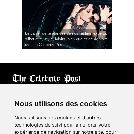
Le cahier de tendances de nos fashion experts:
silhouette, style, loisirs, bien-être et art de vivre
avec le Celebrity Post.
CPost.org
© 2013-2023 The Celebrity Post.
All rights reserved.
Nous utilisons des cookies
Terms of Use
|
Privacy
|
Cookies Policy
(
Mes préférences
)
Nous utilisons des cookies et d'autres
À propos
technologies de suivi pour améliorer votre
Mentions légales
expérience de navigation sur notre site, pour