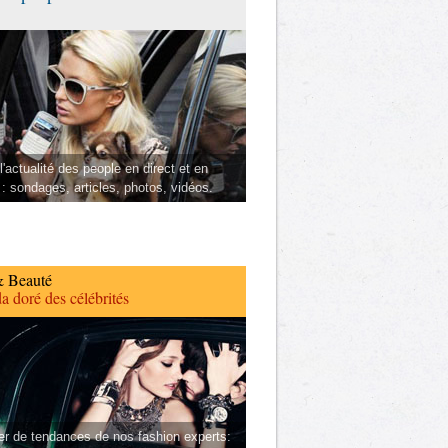
l'actualité des people en direct et en
 : sondages, articles, photos, vidéos.
 Beauté
a doré des célébrités
er de tendances de nos fashion experts: