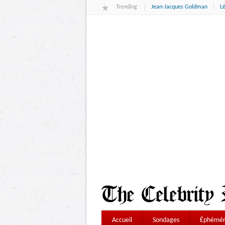
Trending
Jean-Jacques Goldman
L
Accueil
Sondages
Éphémér