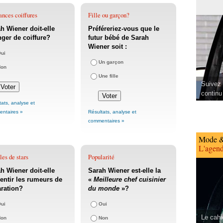
nces coiffures
Fille ou garçon?
h Wiener doit-elle
Préféreriez-vous que le
ger de coiffure?
futur bébé de Sarah
Wiener soit :
ui
Un garçon
Non
Une fille
Suivez 
continu
tats, analyse et
ntaires »
Résultats, analyse et
commentaires »
Mode &
L'agend
es de stars
Popularité
h Wiener doit-elle
Sarah Wiener est-elle la
ntir les rumeurs de
«
Meilleure chef cuisinier
ration?
du monde
»?
ui
Oui
Le cahi
Non
Non