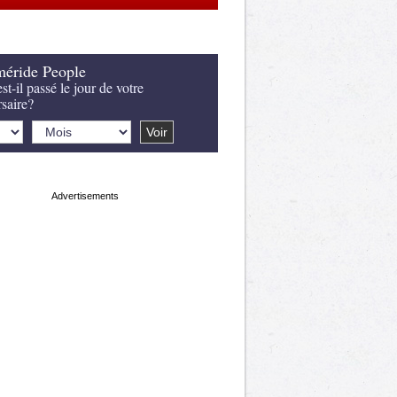
éride People
st-il passé le jour de votre
rsaire?