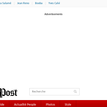
éa Salamé
Jean Reno
Booba
Yves Calvi
ide
Actualité People
Photos
Style