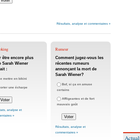
Résultats, analyse et commentaires »
oking
Rumeur
 être encore plus
Comment jugez-vous les
e Sarah Wiener
récentes rumeurs
ait :
annonçant la mort de
Sarah Wiener?
e mettre en bikini
Bof, si ça en amuse
orter une écharpe
certains
Affligeantes et de fort
mauvais goût
tats, analyse et
ntaires »
Résultats, analyse et
commentaires »
Actual