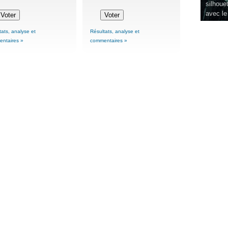
silhouet
avec le
tats, analyse et
Résultats, analyse et
ntaires »
commentaires »