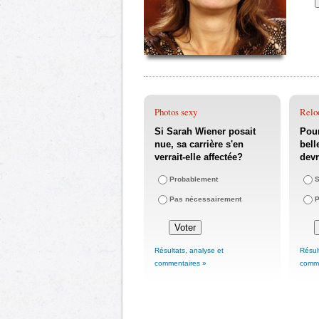
Photos sexy
Relo
Si Sarah Wiener posait
Pour
nue, sa carrière s'en
bell
verrait-elle affectée?
devr
Probablement
S
Pas nécessairement
P
Résultats, analyse et
Résul
commentaires »
comme