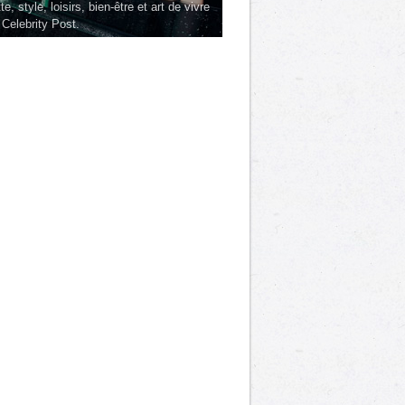
te, style, loisirs, bien-être et art de vivre
 Celebrity Post.