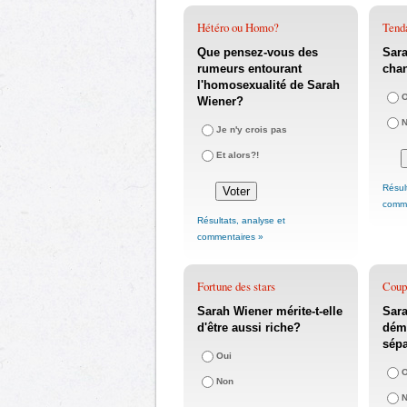
Hétéro ou Homo?
Tenda
Que pensez-vous des
Sara
rumeurs entourant
chan
l'homosexualité de Sarah
O
Wiener?
Je n'y crois pas
Et alors?!
Résul
comme
Résultats, analyse et
commentaires »
Fortune des stars
Coupl
Sarah Wiener mérite-t-elle
Sara
d'être aussi riche?
déme
sépa
Oui
O
Non