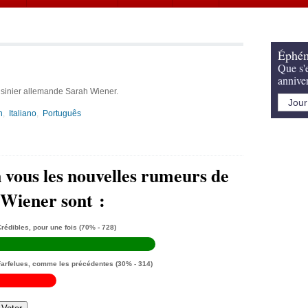
Éphém
Que s'e
annive
isinier allemande Sarah Wiener.
h
Italiano
Português
 vous les nouvelles rumeurs de
 Wiener sont :
rédibles, pour une fois
(70% - 728)
Farfelues, comme les précédentes
(30% - 314)