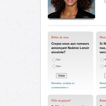
Bébés de stars
Phot
Croyez-vous aux rumeurs
Si N
annonçant Noémie Lenoir
nue,
enceinte?
verr
Oui
P
Non
P
Résultats, analyse et
Résul
commentaires »
comme
Fille ou garçon?
Rum