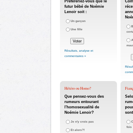
Préféreriez-vous que le
Com
futur bébé de Noémie
réce
Lenoir soit :
anno
Noé
Un garçon
B
Une fille
cert
A
mauv
Résultats, analyse et
commentaires »
Résul
comme
Hétéro ou Homo?
Fianç
Que pensez-vous des
Selo
rumeurs entourant
rume
l'homosexualité de
pou
Noémie Lenoir?
sont
Je n'y crois pas
C
fois
Et alors?!