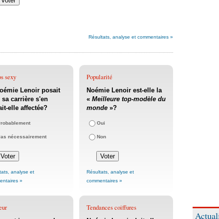
Résultats, analyse et commentaires »
os sexy
Popularité
oémie Lenoir posait
Noémie Lenoir est-elle la
 sa carrière s'en
«
Meilleure top-modèle du
ait-elle affectée?
monde
»?
robablement
Oui
as nécessairement
Non
tats, analyse et
Résultats, analyse et
ntaires »
commentaires »
eur
Tendances coiffures
Actual