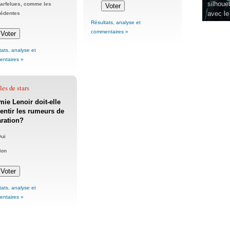
silhouet
arfelues, comme les
avec le
cédentes
Résultats, analyse et
commentaires »
tats, analyse et
ntaires »
es de stars
ie Lenoir doit-elle
ntir les rumeurs de
ration?
ui
Non
tats, analyse et
ntaires »