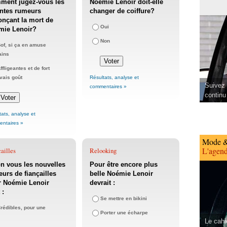
ment jugez-vous les
Noémie Lenoir doit-elle
ntes rumeurs
changer de coiffure?
nçant la mort de
Oui
mie Lenoir?
Non
of, si ça en amuse
ains
ffligeantes et de fort
Résultats, analyse et
ais goût
Suivez 
commentaires »
continu
tats, analyse et
ntaires »
Mode &
L'agend
ailles
Relooking
n vous les nouvelles
Pour être encore plus
urs de fiançailles
belle Noémie Lenoir
r Noémie Lenoir
devrait :
 :
Se mettre en bikini
rédibles, pour une
Porter une écharpe
Le cahi