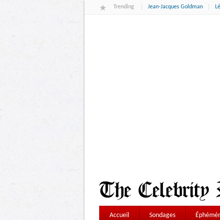
Trending
Jean-Jacques Goldman
L
Accueil
Sondages
Éphémér