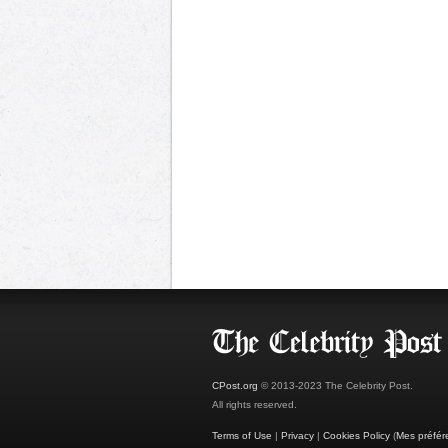
CPost.org
© 2013-2023 The Celebrity Post.
All rights reserved.
Terms of Use
|
Privacy
|
Cookies Policy
(
Mes préfér