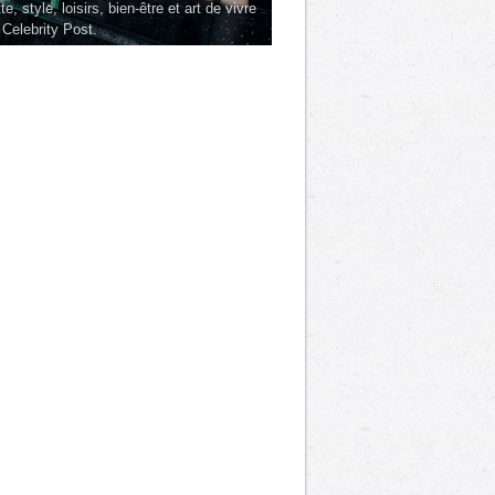
te, style, loisirs, bien-être et art de vivre
 Celebrity Post.