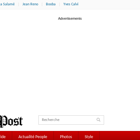
éa Salamé
Jean Reno
Booba
Yves Calvi
ide
Actualité People
Photos
Style