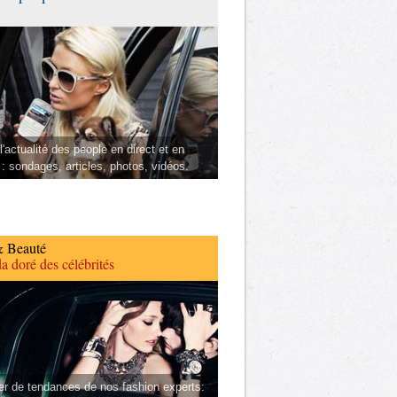
l'actualité des people en direct et en
 : sondages, articles, photos, vidéos.
 Beauté
a doré des célébrités
er de tendances de nos fashion experts: