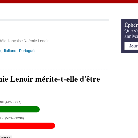
Éphém
Que s'e
annive
dèle française Noémie Lenoir.
h
Italiano
Português
e Lenoir mérite-t-elle d'être
Oui
(43% - 937)
Non
(57% - 1230)