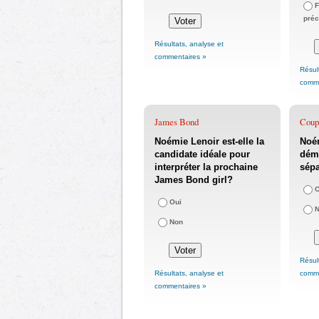
F
pré
Résultats, analyse et
commentaires »
Résul
comme
James Bond
Coupl
Noémie Lenoir est-elle la
Noém
candidate idéale pour
déme
interpréter la prochaine
sépa
James Bond girl?
O
Oui
Non
Résul
Résultats, analyse et
comme
commentaires »