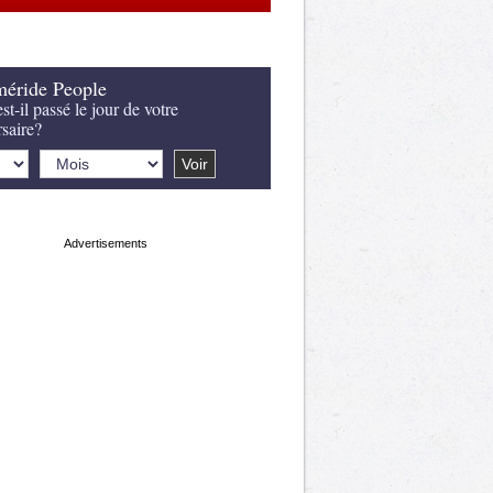
éride People
st-il passé le jour de votre
rsaire?