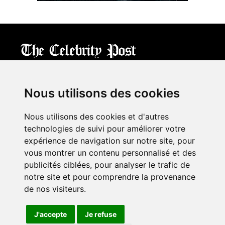
CPost.org
© 2013-2023 The Celebrity Post.
All rights reserved.
Nous utilisons des cookies
Terms of Use
|
Privacy
|
Cookies Policy
(
Mes préférences
)
Nous utilisons des cookies et d'autres
À propos
technologies de suivi pour améliorer votre
Mentions légales
expérience de navigation sur notre site, pour
Contact Us
vous montrer un contenu personnalisé et des
publicités ciblées, pour analyser le trafic de
notre site et pour comprendre la provenance
Follow us on
Twitter
de nos visiteurs.
Find us on
Facebook
Watch us on
YouTube
J'accepte
Je refuse