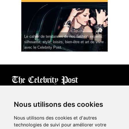
Le cahier de tendances de nos fashion experts:
silhouette, style, loisirs, bien-être et art de vivre
avec le Celebrity Post.
CPost.org
© 2013-2023 The Celebrity Post.
All rights reserved.
Nous utilisons des cookies
Terms of Use
|
Privacy
|
Cookies Policy
(
Mes préférences
)
Nous utilisons des cookies et d'autres
À propos
technologies de suivi pour améliorer votre