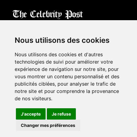
CPost.org
© 2013-2023 The Celebrity Post.
All rights reserved.
Nous utilisons des cookies
Terms of Use
|
Privacy
|
Cookies Policy
(
Mes préférences
)
Nous utilisons des cookies et d'autres
À propos
technologies de suivi pour améliorer votre
Mentions légales
expérience de navigation sur notre site, pour
Contact Us
vous montrer un contenu personnalisé et des
publicités ciblées, pour analyser le trafic de
notre site et pour comprendre la provenance
Follow us on
Twitter
de nos visiteurs.
Find us on
Facebook
Watch us on
YouTube
J'accepte
Je refuse
Changer mes préférences