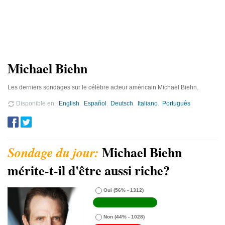
Michael Biehn
Les derniers sondages sur le célèbre acteur américain Michael Biehn.
Disponible en
English
Español
Deutsch
Italiano
Português
Michael Biehn
mérite-t-il d'être aussi riche?
Oui
(56% - 1312)
Non
(44% - 1028)