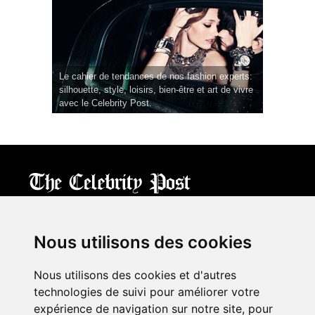
Le cahier de tendances de nos fashion experts:
silhouette, style, loisirs, bien-être et art de vivre
avec le Celebrity Post.
CPost.org
© 2013-2023 The Celebrity Post.
All rights reserved.
Nous utilisons des cookies
Terms of Use
|
Privacy
|
Cookies Policy
(
Mes préférences
)
Nous utilisons des cookies et d'autres
À propos
technologies de suivi pour améliorer votre
Mentions légales
expérience de navigation sur notre site, pour