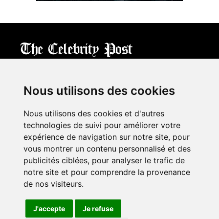
CPost.org
© 2013-2023 The Celebrity Post.
All rights reserved.
Nous utilisons des cookies
Terms of Use
|
Privacy
|
Cookies Policy
(
Mes préférences
)
Nous utilisons des cookies et d'autres
À propos
technologies de suivi pour améliorer votre
Mentions légales
expérience de navigation sur notre site, pour
Contact Us
vous montrer un contenu personnalisé et des
publicités ciblées, pour analyser le trafic de
notre site et pour comprendre la provenance
Follow us on
Twitter
de nos visiteurs.
Find us on
Facebook
Watch us on
YouTube
J'accepte
Je refuse