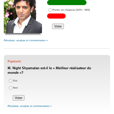
Porter un chapeau
(32% - 585)
Résultats, analyse et commentaires »
Popularité
M. Night Shyamalan est-il le «
Meilleur réalisateur du
monde
»?
Oui
Non
Résultats, analyse et commentaires »