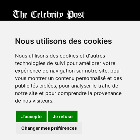
CPost.org
© 2013-2023 The Celebrity Post.
All rights reserved.
Nous utilisons des cookies
Terms of Use
|
Privacy
|
Cookies Policy
(
Mes préférences
)
Nous utilisons des cookies et d'autres
À propos
technologies de suivi pour améliorer votre
Mentions légales
expérience de navigation sur notre site, pour
Contact Us
vous montrer un contenu personnalisé et des
publicités ciblées, pour analyser le trafic de
notre site et pour comprendre la provenance
Follow us on
Twitter
de nos visiteurs.
Find us on
Facebook
Watch us on
YouTube
J'accepte
Je refuse
Changer mes préférences