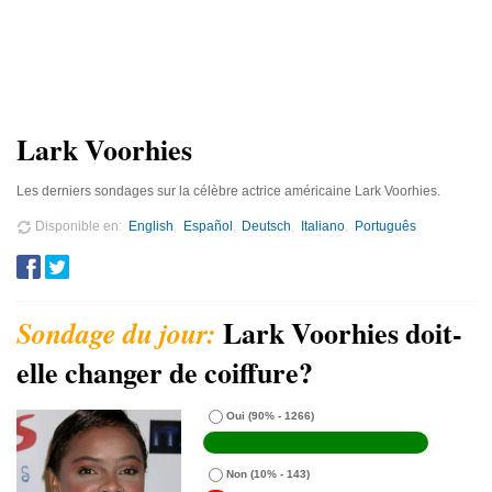
Lark Voorhies
Les derniers sondages sur la célèbre actrice américaine Lark Voorhies.
Disponible en
English
Español
Deutsch
Italiano
Português
Lark Voorhies doit-
elle changer de coiffure?
Oui
(90% - 1266)
Non
(10% - 143)