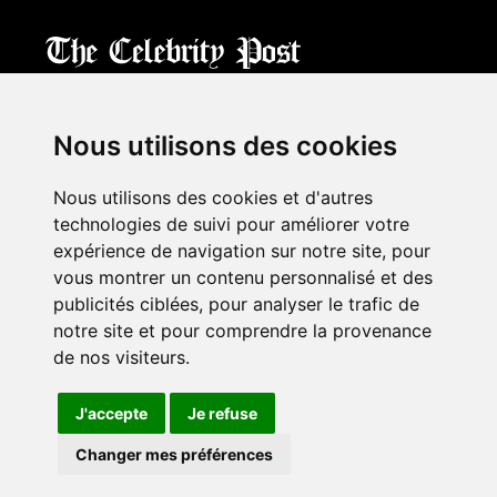
CPost.org
© 2013-2023 The Celebrity Post.
All rights reserved.
Nous utilisons des cookies
Terms of Use
|
Privacy
|
Cookies Policy
(
Mes préférences
)
Nous utilisons des cookies et d'autres
À propos
technologies de suivi pour améliorer votre
Mentions légales
expérience de navigation sur notre site, pour
Contact Us
vous montrer un contenu personnalisé et des
publicités ciblées, pour analyser le trafic de
notre site et pour comprendre la provenance
Follow us on
Twitter
de nos visiteurs.
Find us on
Facebook
Watch us on
YouTube
J'accepte
Je refuse
Changer mes préférences