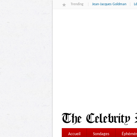
Trending
Jean-Jacques Goldman
L
Accueil
Sondages
Éphémér