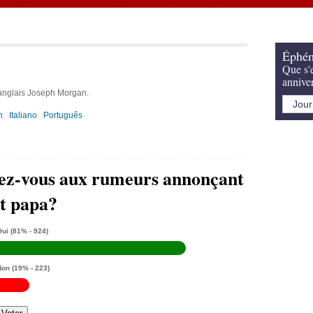
Éphém
Que s'e
annive
 anglais Joseph Morgan.
h
Italiano
Português
ez-vous aux rumeurs annonçant
t papa?
Oui
(81% - 924)
Non
(19% - 223)