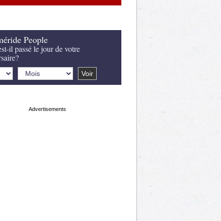
éride People
st-il passé le jour de votre
rsaire?