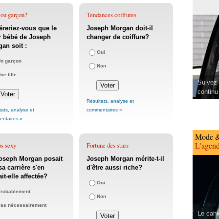
 ou garçon?
Tendances coiffures
éreriez-vous que le
Joseph Morgan doit-il
r bébé de Joseph
changer de coiffure?
an soit :
Oui
n garçon
Non
ne fille
Suivez 
continu
Résultats, analyse et
tats, analyse et
commentaires »
ntaires »
Mode &
L'agend
os sexy
Fortune des stars
oseph Morgan posait
Joseph Morgan mérite-t-il
sa carrière s'en
d'être aussi riche?
ait-elle affectée?
Oui
robablement
Non
as nécessairement
Le cahi