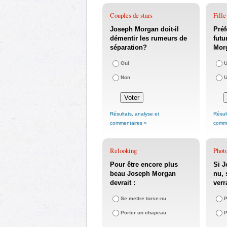
Couples de stars
Fille
Joseph Morgan doit-il
Préf
démentir les rumeurs de
futu
séparation?
Morg
Oui
U
Non
U
Résultats, analyse et
Résul
commentaires »
comme
Relooking
Phot
Pour être encore plus
Si J
beau Joseph Morgan
nu, 
devrait :
verr
Se mettre torse-nu
P
Porter un chapeau
P