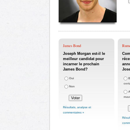
James Bond
Rum
Joseph Morgan est-il le
Com
meilleur candidat pour
réce
incarner le prochain
anno
James Bond?
Jos
Oui
B
cert
Non
A
mauv
Résultats, analyse et
commentaires »
Résul
comme