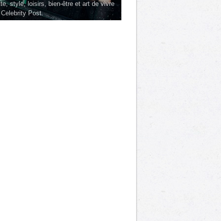
te, style, loisirs, bien-être et art de vivre
 Celebrity Post.