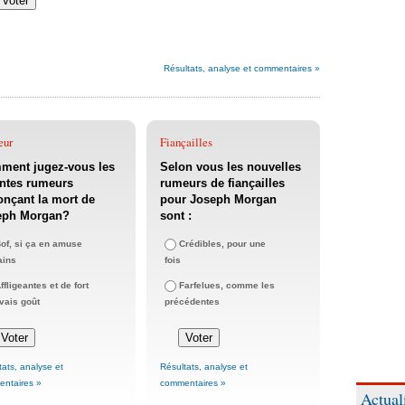
Résultats, analyse et commentaires »
eur
Fiançailles
ment jugez-vous les
Selon vous les nouvelles
ntes rumeurs
rumeurs de fiançailles
nçant la mort de
pour Joseph Morgan
eph Morgan?
sont :
of, si ça en amuse
Crédibles, pour une
ains
fois
ffligeantes et de fort
Farfelues, comme les
ais goût
précédentes
tats, analyse et
Résultats, analyse et
ntaires »
commentaires »
Actual