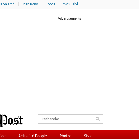
éa Salamé
Jean Reno
Booba
Yves Calvi
ide
Actualité People
Photos
Style