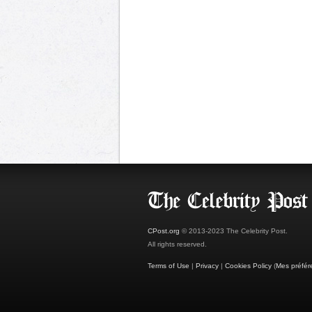
CPost.org
© 2013-2023 The Celebrity Post.
All rights reserved.
Terms of Use
|
Privacy
|
Cookies Policy
(
Mes préfér