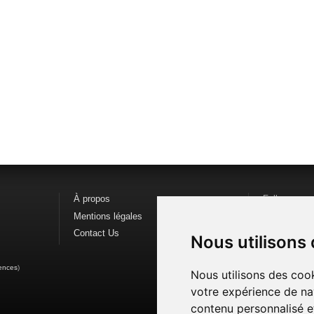
À propos
Follow us o
Mentions légales
Find us on
F
Contact Us
Watch us o
Nous utilisons
ences
)
Nous utilisons des cook
votre expérience de na
contenu personnalisé et