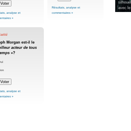
silhouet
avec le
Résultats, analyse et
tats, analyse et
commentaires »
ntaires »
arité
ph Morgan est-il le
illeur acteur de tous
temps
»?
ui
Non
tats, analyse et
ntaires »