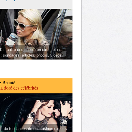
l'actualité des people en direct et en
 : sondages, articles, photos, vidéos.
 Beauté
a doré des célébrités
er de tendances de nos fashion experts: