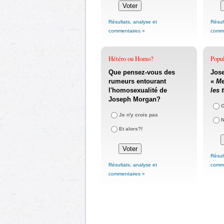
Résultats, analyse et
Résul
commentaires »
comme
Hétéro ou Homo?
Popul
Que pensez-vous des
Jose
rumeurs entourant
«
Me
l'homosexualité de
les 
Joseph Morgan?
O
Je n'y crois pas
Et alors?!
Résul
Résultats, analyse et
comme
commentaires »