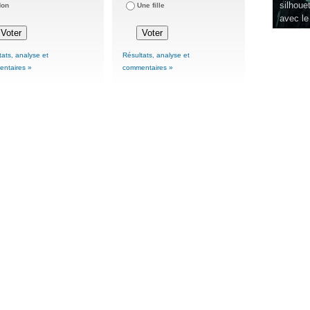
silhouet
Non
Une fille
avec le
tats, analyse et
Résultats, analyse et
ntaires »
commentaires »