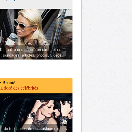
l'actualité des people en direct et en
 : sondages, articles, photos, vidéos.
 Beauté
a doré des célébrités
er de tendances de nos fashion experts: