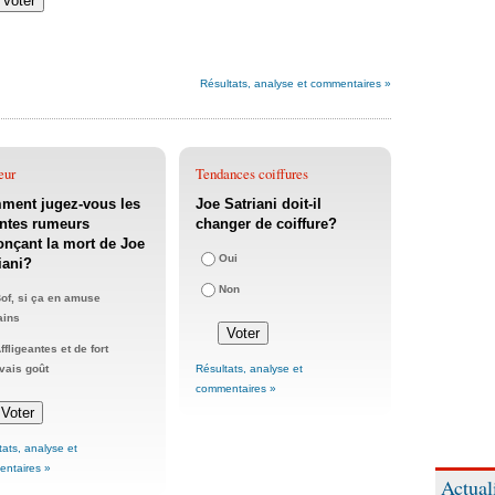
Résultats, analyse et commentaires »
eur
Tendances coiffures
ment jugez-vous les
Joe Satriani doit-il
ntes rumeurs
changer de coiffure?
nçant la mort de Joe
Oui
iani?
Non
of, si ça en amuse
ains
ffligeantes et de fort
Résultats, analyse et
ais goût
commentaires »
tats, analyse et
ntaires »
Actual