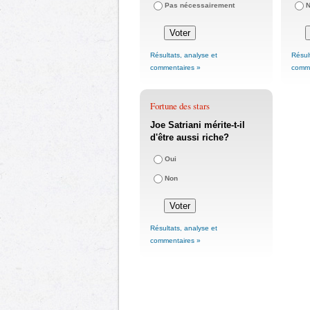
Pas nécessairement
Résultats, analyse et
Résul
commentaires »
comme
Fortune des stars
Joe Satriani mérite-t-il
d'être aussi riche?
Oui
Non
Résultats, analyse et
commentaires »