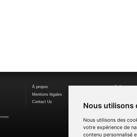
À propos
Follow us o
Mentions légales
Find us on
F
Contact Us
Watch us o
Nous utilisons
ences
)
Nous utilisons des cook
votre expérience de na
contenu personnalisé et