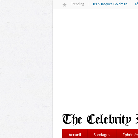
Trending
Jean-Jacques Goldman
L
Accueil
Sondages
Éphémér