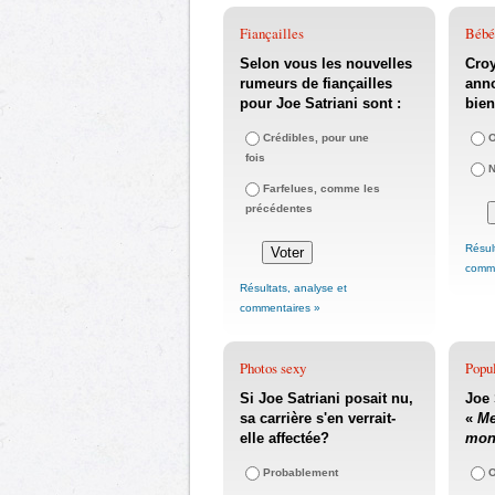
Fiançailles
Bébés
Selon vous les nouvelles
Cro
rumeurs de fiançailles
anno
pour Joe Satriani sont :
bien
Crédibles, pour une
O
fois
Farfelues, comme les
précédentes
Résul
comme
Résultats, analyse et
commentaires »
Photos sexy
Popul
Si Joe Satriani posait nu,
Joe 
sa carrière s'en verrait-
«
Me
elle affectée?
mon
Probablement
O