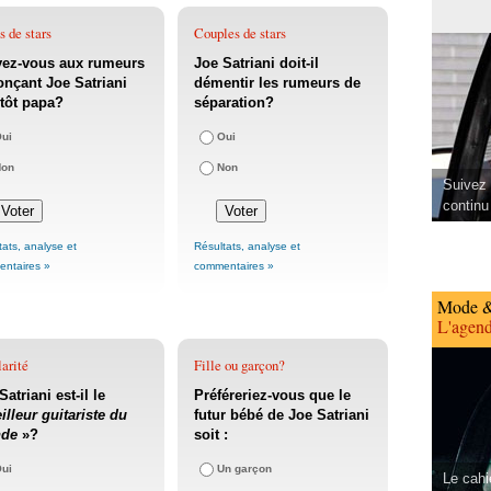
 de stars
Couples de stars
yez-vous aux rumeurs
Joe Satriani doit-il
nçant Joe Satriani
démentir les rumeurs de
tôt papa?
séparation?
ui
Oui
Non
Non
Suivez 
continu
tats, analyse et
Résultats, analyse et
ntaires »
commentaires »
Mode &
L'agend
arité
Fille ou garçon?
Satriani est-il le
Préféreriez-vous que le
illeur guitariste du
futur bébé de Joe Satriani
de
»?
soit :
ui
Un garçon
Le cahi