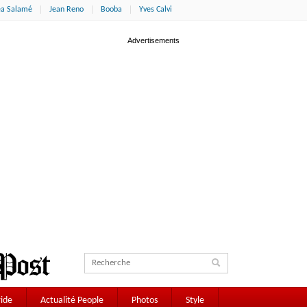
éa Salamé
Jean Reno
Booba
Yves Calvi
ide
Actualité People
Photos
Style