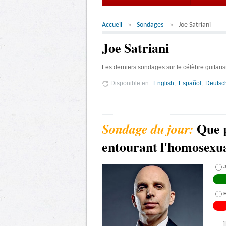
Accueil
Sondages
Joe Satriani
Joe Satriani
Les derniers sondages sur le célèbre guitaris
Disponible en
English
Español
Deutsc
Que 
entourant l'homosexua
J
E