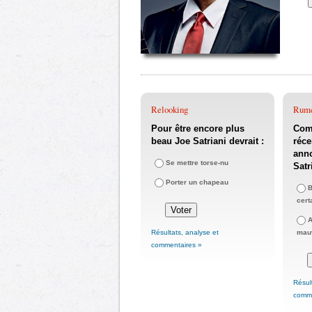
Relooking
Rum
Pour être encore plus
Com
beau Joe Satriani devrait :
réce
anno
Se mettre torse-nu
Satr
Porter un chapeau
B
cert
A
Résultats, analyse et
mauv
commentaires »
Résul
comme