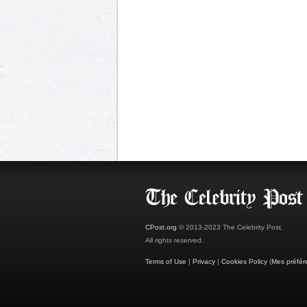
CPost.org
© 2013-2023 The Celebrity Post.
All rights reserved.
Terms of Use
|
Privacy
|
Cookies Policy
(
Mes préfér