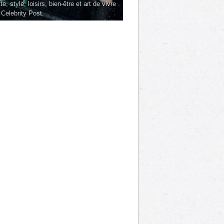
te, style, loisirs, bien-être et art de vivre
 Celebrity Post.