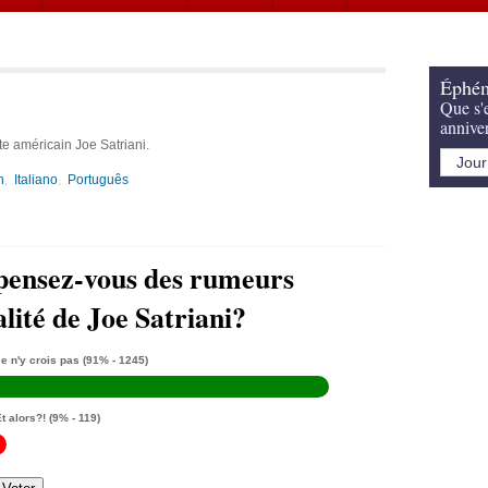
Éphém
Que s'e
annive
te américain Joe Satriani.
h
Italiano
Português
pensez-vous des rumeurs
lité de Joe Satriani?
e n'y crois pas
(91% - 1245)
t alors?!
(9% - 119)