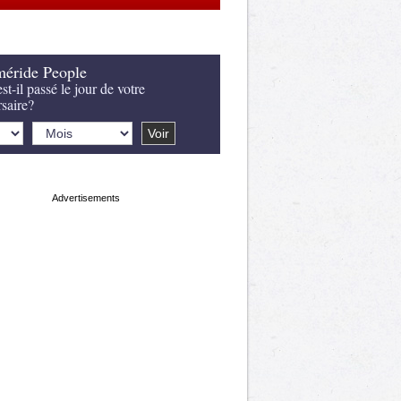
éride People
st-il passé le jour de votre
rsaire?