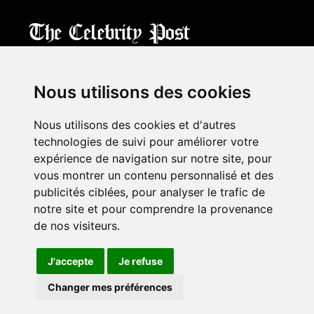
CPost.org
© 2013-2023 The Celebrity Post.
All rights reserved.
Nous utilisons des cookies
Terms of Use
|
Privacy
|
Cookies Policy
(
Mes préférences
)
Nous utilisons des cookies et d'autres
À propos
technologies de suivi pour améliorer votre
Mentions légales
expérience de navigation sur notre site, pour
Contact Us
vous montrer un contenu personnalisé et des
publicités ciblées, pour analyser le trafic de
notre site et pour comprendre la provenance
Follow us on
Twitter
de nos visiteurs.
Find us on
Facebook
Watch us on
YouTube
J'accepte
Je refuse
Changer mes préférences