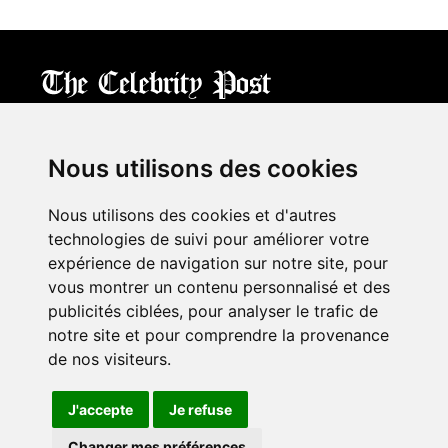
CPost.org
© 2013-2023 The Celebrity Post.
All rights reserved.
Nous utilisons des cookies
Terms of Use
|
Privacy
|
Cookies Policy
(
Mes préférences
)
Nous utilisons des cookies et d'autres
À propos
technologies de suivi pour améliorer votre
Mentions légales
expérience de navigation sur notre site, pour
Contact Us
vous montrer un contenu personnalisé et des
publicités ciblées, pour analyser le trafic de
notre site et pour comprendre la provenance
Follow us on
Twitter
de nos visiteurs.
Find us on
Facebook
Watch us on
YouTube
J'accepte
Je refuse
Changer mes préférences