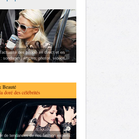
l'actualité des people en direct et en
 : sondages, articles, photos, vidéos.
 Beauté
a doré des célébrités
er de tendances de nos fashion experts: