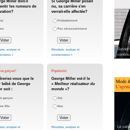
ge Miller doit-il
Si George Miller posait
ntir les rumeurs de
nu, sa carrière s'en
ration?
verrait-elle affectée?
ui
Probablement
Non
Pas nécessairement
Suivez 
tats, analyse et
Résultats, analyse et
continu
ntaires »
commentaires »
 ou garçon?
Popularité
éreriez-vous que le
George Miller est-il le
Mode &
r bébé de George
«
Meilleur réalisateur du
L'agend
r soit :
monde
»?
n garçon
Oui
ne fille
Non
Le cahi
tats, analyse et
Résultats, analyse et