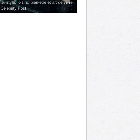
te, style, loisirs, bien-être et art de vivre
 Celebrity Post.