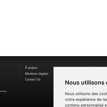
À propos
Follow us o
Mentions légales
Find us on
F
Contact Us
Watch us o
Nous utilisons
ences
)
Nous utilisons des cook
votre expérience de na
contenu personnalisé et