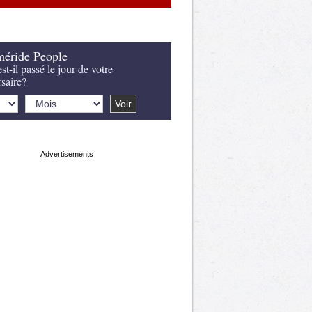
éride People
st-il passé le jour de votre
rsaire?