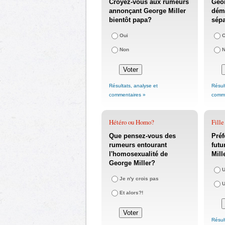
Croyez-vous aux rumeurs
Geor
annonçant George Miller
déme
bientôt papa?
sépa
Oui
O
Non
Résultats, analyse et
Résul
commentaires »
comme
Hétéro ou Homo?
Fille
Que pensez-vous des
Préf
rumeurs entourant
futu
l'homosexualité de
Mille
George Miller?
U
Je n'y crois pas
U
Et alors?!
Résul