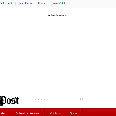
éa Salamé
Jean Reno
Booba
Yves Calvi
ide
Actualité People
Photos
Style