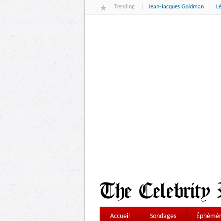
Trending
Jean-Jacques Goldman
L
Accueil
Sondages
Éphémér