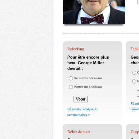
Relooking
Tenda
Pour être encore plus
Geor
beau George Miller
chan
devrait :
O
Se mettre torse-nu
Porter un chapeau
Résul
Résultats, analyse et
comme
commentaires »
Bébés de stars
Coupl