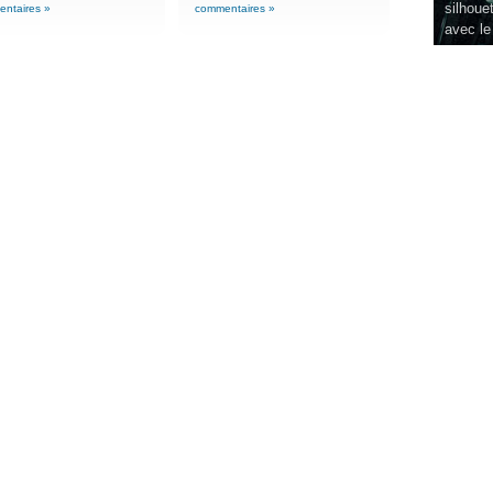
silhouet
ntaires »
commentaires »
avec le