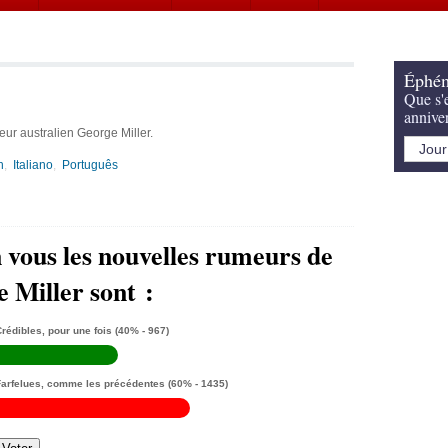
Éphém
Que s'e
annive
eur australien George Miller.
h
Italiano
Português
 vous les nouvelles rumeurs de
e Miller sont :
rédibles, pour une fois
(40% - 967)
Farfelues, comme les précédentes
(60% - 1435)