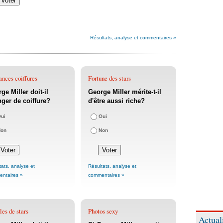
Résultats, analyse et commentaires »
nces coiffures
Fortune des stars
ge Miller doit-il
George Miller mérite-t-il
ger de coiffure?
d'être aussi riche?
ui
Oui
Non
Non
tats, analyse et
Résultats, analyse et
ntaires »
commentaires »
es de stars
Photos sexy
Actual