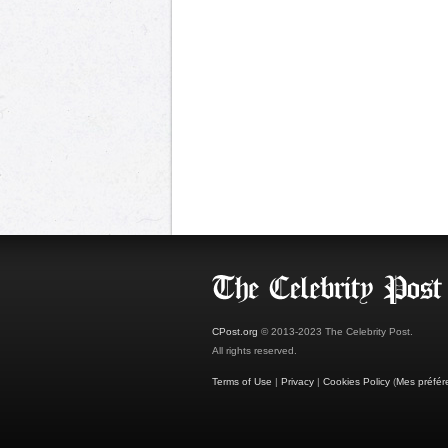
CPost.org
© 2013-2023 The Celebrity Post.
All rights reserved.
Terms of Use
|
Privacy
|
Cookies Policy
(
Mes préfér