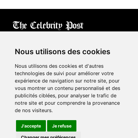
CPost.org
© 2013-2023 The Celebrity Post.
All rights reserved.
Nous utilisons des cookies
Terms of Use
|
Privacy
|
Cookies Policy
(
Mes préférences
)
Nous utilisons des cookies et d'autres
À propos
technologies de suivi pour améliorer votre
Mentions légales
expérience de navigation sur notre site, pour
Contact Us
vous montrer un contenu personnalisé et des
publicités ciblées, pour analyser le trafic de
notre site et pour comprendre la provenance
Follow us on
Twitter
de nos visiteurs.
Find us on
Facebook
Watch us on
YouTube
J'accepte
Je refuse
Changer mes préférences