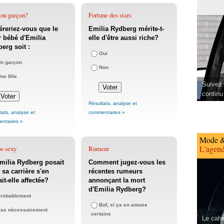
 ou garçon?
Fortune des stars
éreriez-vous que le
Emilia Rydberg mérite-t-
r bébé d'Emilia
elle d'être aussi riche?
erg soit :
Oui
n garçon
Non
ne fille
Suivez 
continu
Résultats, analyse et
tats, analyse et
commentaires »
ntaires »
Mode &
L'agend
os sexy
Rumeur
milia Rydberg posait
Comment jugez-vous les
 sa carrière s'en
récentes rumeurs
ait-elle affectée?
annonçant la mort
d'Emilia Rydberg?
robablement
Bof, si ça en amuse
as nécessairement
certains
Le cahi