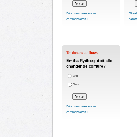
Résultats, analyse et
Résul
commentaires »
comme
Tendances coiffures
Emilia Rydberg doit-elle
changer de coiffure?
Oui
Non
Résultats, analyse et
commentaires »