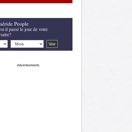
éride People
st-il passé le jour de votre
rsaire?