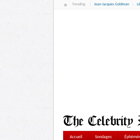
Trending
Jean-Jacques Goldman
L
Accueil
Sondages
Éphémér