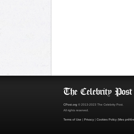
CPost.org
© 2013-2023 The Celebrity Post.
All rights reserved.
Terms of Use
|
Privacy
|
Cookies Policy
(
Mes préfér