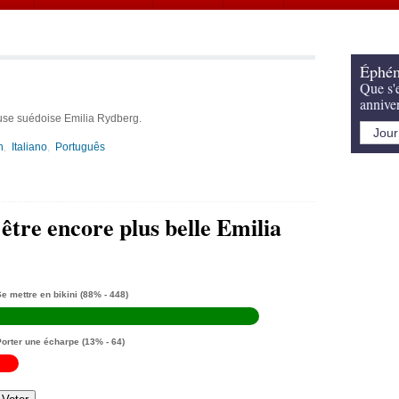
Éphém
Que s'e
annive
use suédoise Emilia Rydberg.
h
Italiano
Português
être encore plus belle Emilia
e mettre en bikini
(88% - 448)
Porter une écharpe
(13% - 64)