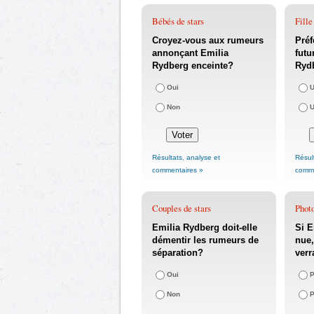
Bébés de stars
Fille
Croyez-vous aux rumeurs
Préf
annonçant Emilia
futu
Rydberg enceinte?
Rydb
Oui
U
Non
U
Résultats, analyse et
Résul
commentaires »
comme
Couples de stars
Phot
Emilia Rydberg doit-elle
Si E
démentir les rumeurs de
nue,
séparation?
verr
Oui
P
Non
P