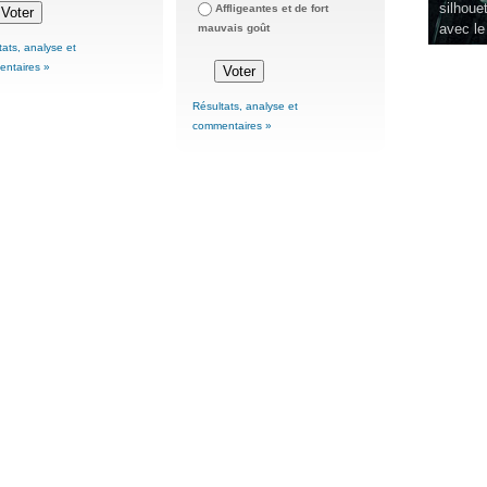
silhouet
Affligeantes et de fort
avec le
mauvais goût
tats, analyse et
ntaires »
Résultats, analyse et
commentaires »