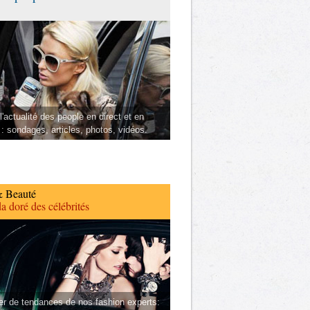
l'actualité des people en direct et en
 : sondages, articles, photos, vidéos.
 Beauté
a doré des célébrités
er de tendances de nos fashion experts: