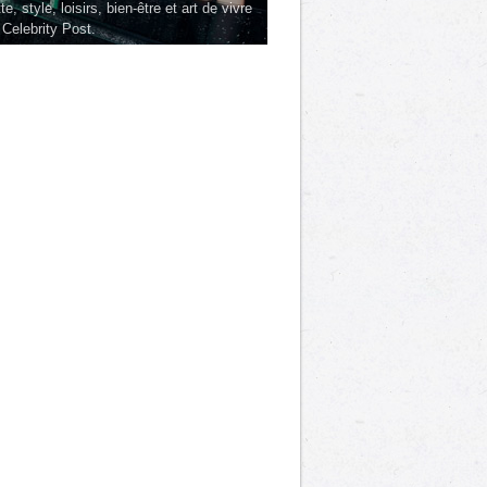
te, style, loisirs, bien-être et art de vivre
 Celebrity Post.