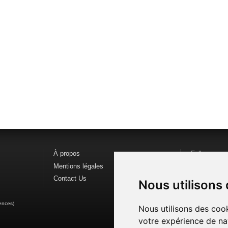
À propos
Follow us o
Mentions légales
Find us on
F
Contact Us
Watch us o
Nous utilisons
ences
)
Nous utilisons des cook
votre expérience de na