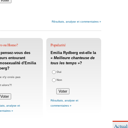
Résultats, analyse et commentaires »
ro ou Homo?
Popularité
 pensez-vous des
Emilia Rydberg est-elle la
eurs entourant
«
Meilleure chanteuse de
mosexualité d'Emilia
tous les temps
»?
berg?
Oui
e n'y crois pas
Non
t alors?!
Résultats, analyse et
tats, analyse et
commentaires »
ntaires »
Actual