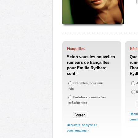
Fiançailles
Hété
Selon vous les nouvelles
Que
rumeurs de fiançailles
rum
pour Emilia Rydberg
l'ho
sont :
Ryd
Crédibles, pour une
J
fois
E
Farfelues, comme les
précédentes
Résul
comme
Résultats, analyse et
commentaires »