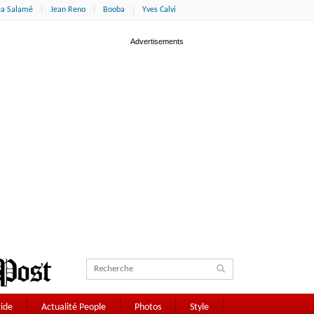
éa Salamé
Jean Reno
Booba
Yves Calvi
ide
Actualité People
Photos
Style