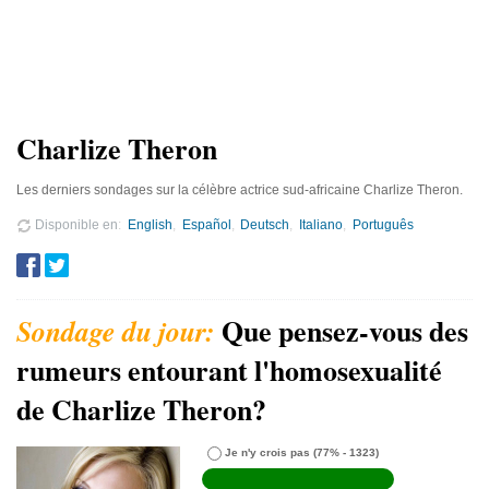
Charlize Theron
Les derniers sondages sur la célèbre actrice sud-africaine Charlize Theron.
Disponible en
English
Español
Deutsch
Italiano
Português
Que pensez-vous des
rumeurs entourant l'homosexualité
de Charlize Theron?
Je n'y crois pas
(77% - 1323)