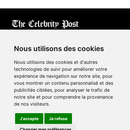
CPost.org
© 2013-2023 The Celebrity Post.
All rights reserved.
Nous utilisons des cookies
Terms of Use
|
Privacy
|
Cookies Policy
(
Mes préférences
)
Nous utilisons des cookies et d'autres
À propos
technologies de suivi pour améliorer votre
Mentions légales
expérience de navigation sur notre site, pour
Contact Us
vous montrer un contenu personnalisé et des
publicités ciblées, pour analyser le trafic de
notre site et pour comprendre la provenance
Follow us on
Twitter
de nos visiteurs.
Find us on
Facebook
Watch us on
YouTube
J'accepte
Je refuse
Changer mes préférences