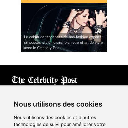
Le cahier de tendances de nos fashion experts:
silhouette, style, loisirs, bien-être et art de vivre
avec le Celebrity Post.
CPost.org
© 2013-2023 The Celebrity Post.
All rights reserved.
Nous utilisons des cookies
Terms of Use
|
Privacy
|
Cookies Policy
(
Mes préférences
)
Nous utilisons des cookies et d'autres
À propos
technologies de suivi pour améliorer votre