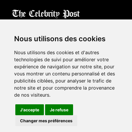
CPost.org
© 2013-2023 The Celebrity Post.
All rights reserved.
Nous utilisons des cookies
Terms of Use
|
Privacy
|
Cookies Policy
(
Mes préférences
)
Nous utilisons des cookies et d'autres
À propos
technologies de suivi pour améliorer votre
Mentions légales
expérience de navigation sur notre site, pour
Contact Us
vous montrer un contenu personnalisé et des
publicités ciblées, pour analyser le trafic de
notre site et pour comprendre la provenance
Follow us on
Twitter
de nos visiteurs.
Find us on
Facebook
Watch us on
YouTube
J'accepte
Je refuse
Changer mes préférences