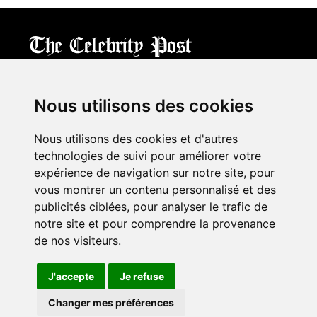
CPost.org
© 2013-2023 The Celebrity Post.
All rights reserved.
Nous utilisons des cookies
Terms of Use
|
Privacy
|
Cookies Policy
(
Mes préférences
)
Nous utilisons des cookies et d'autres
À propos
technologies de suivi pour améliorer votre
Mentions légales
expérience de navigation sur notre site, pour
Contact Us
vous montrer un contenu personnalisé et des
publicités ciblées, pour analyser le trafic de
notre site et pour comprendre la provenance
Follow us on
Twitter
de nos visiteurs.
Find us on
Facebook
Watch us on
YouTube
J'accepte
Je refuse
Changer mes préférences