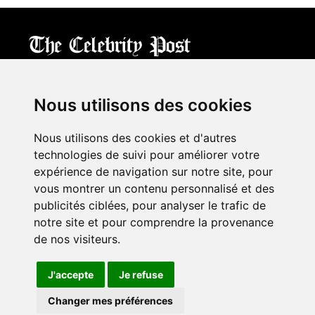
CPost.org
© 2013-2023 The Celebrity Post.
All rights reserved.
Nous utilisons des cookies
Terms of Use
|
Privacy
|
Cookies Policy
(
Mes préférences
)
Nous utilisons des cookies et d'autres
À propos
technologies de suivi pour améliorer votre
Mentions légales
expérience de navigation sur notre site, pour
Contact Us
vous montrer un contenu personnalisé et des
publicités ciblées, pour analyser le trafic de
notre site et pour comprendre la provenance
Follow us on
Twitter
de nos visiteurs.
Find us on
Facebook
Watch us on
YouTube
J'accepte
Je refuse
Changer mes préférences