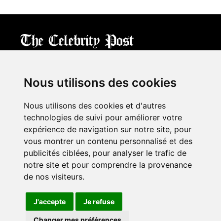
CPost.org
© 2013-2023 The Celebrity Post.
All rights reserved.
Nous utilisons des cookies
Terms of Use
|
Privacy
|
Cookies Policy
(
Mes préférences
)
Nous utilisons des cookies et d'autres
À propos
technologies de suivi pour améliorer votre
Mentions légales
expérience de navigation sur notre site, pour
Contact Us
vous montrer un contenu personnalisé et des
publicités ciblées, pour analyser le trafic de
notre site et pour comprendre la provenance
Follow us on
Twitter
de nos visiteurs.
Find us on
Facebook
Watch us on
YouTube
J'accepte
Je refuse
Changer mes préférences