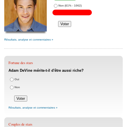
Non
(61% - 1062)
Résultats, analyse et commentaires »
Fortune des stars
Adam DeVine mérite-t-il d'être aussi riche?
Oui
Non
Résultats, analyse et commentaires »
Couples de stars