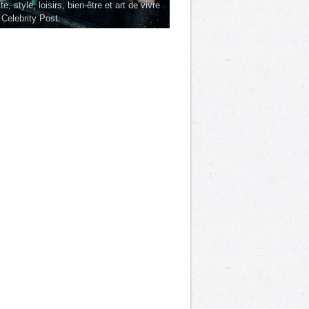
te, style, loisirs, bien-être et art de vivre
 Celebrity Post.