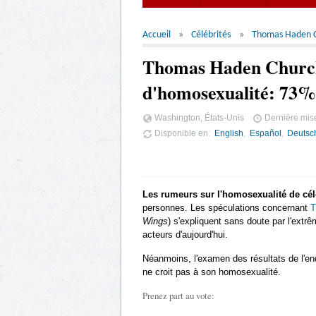
Accueil
Célébrités
Thomas Haden 
Thomas Haden Church
d'homosexualité: 73% 
Washington, États-Unis
Dernière mise
Disponible en
English
Español
Deutsc
Les rumeurs sur l'homosexualité de cél
personnes. Les spéculations concernant
T
Wings
) s'expliquent sans doute par l'extr
acteurs d'aujourd'hui.
Néanmoins, l'examen des résultats de l'en
ne croit pas à son homosexualité.
Prenez part au vote: