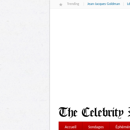
Trending
Jean-Jacques Goldman
L
Accueil
Sondages
Éphémér