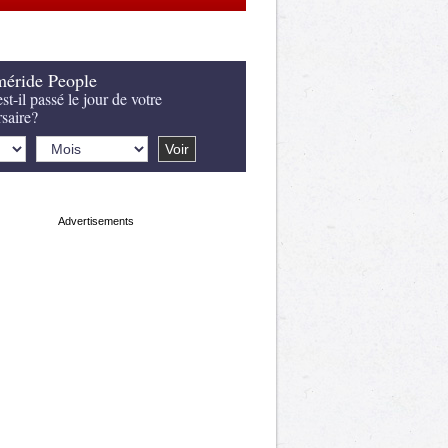
éride People
st-il passé le jour de votre
rsaire?