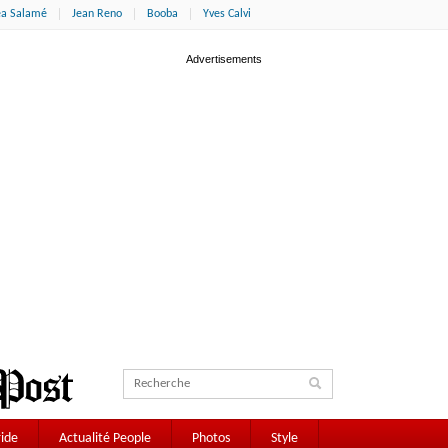
éa Salamé
Jean Reno
Booba
Yves Calvi
ide
Actualité People
Photos
Style