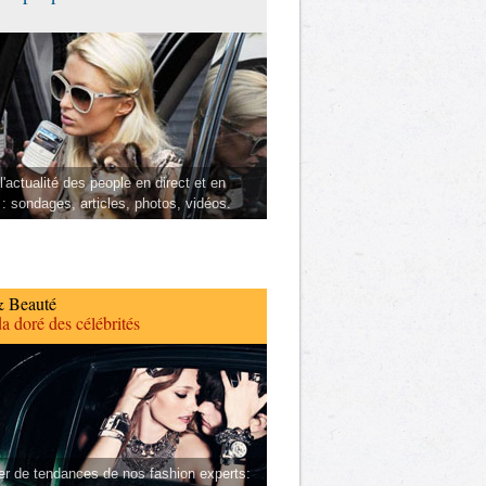
l'actualité des people en direct et en
 : sondages, articles, photos, vidéos.
 Beauté
a doré des célébrités
er de tendances de nos fashion experts: