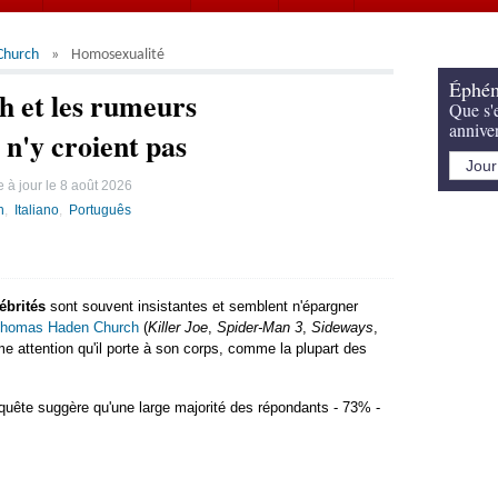
Church
Homosexualité
Éphém
 et les rumeurs
Que s'e
annive
n'y croient pas
 à jour le
8 août 2026
h
Italiano
Português
ébrités
sont souvent insistantes et semblent n'épargner
homas Haden Church
(
Killer Joe
,
Spider-Man 3
,
Sideways
,
ême attention qu'il porte à son corps, comme la plupart des
quête suggère qu'une large majorité des répondants - 73% -