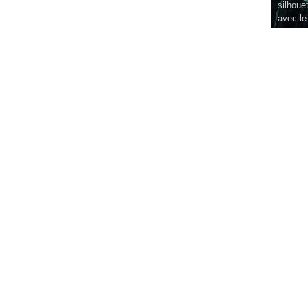
silhouet
avec le