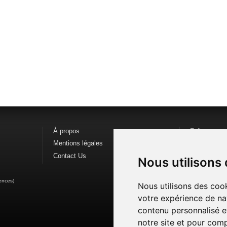
À propos
Follow us o
Mentions légales
Find us on
F
Contact Us
Watch us o
Nous utilisons
ences
)
Nous utilisons des cook
votre expérience de na
contenu personnalisé et
notre site et pour com