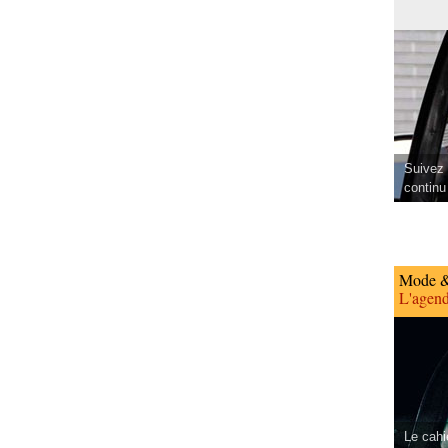
Suivez 
continu
Mode &
L'agend
Le cahi