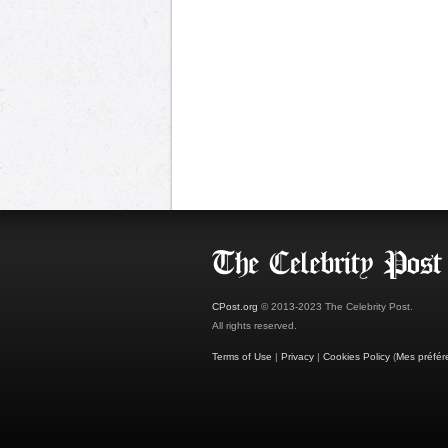
CPost.org
© 2013-2023 The Celebrity Post.
All rights reserved.
Terms of Use
|
Privacy
|
Cookies Policy
(
Mes préfér