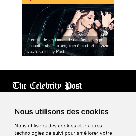
Le cahier de tendances de nos fashion experts:
silhouette, style, loisirs, bien-être et art de vivre
avec le Celebrity Post.
CPost.org
© 2013-2023 The Celebrity Post.
All rights reserved.
Nous utilisons des cookies
Terms of Use
|
Privacy
|
Cookies Policy
(
Mes préférences
)
Nous utilisons des cookies et d'autres
À propos
technologies de suivi pour améliorer votre