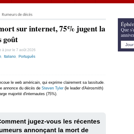
Rumeurs de décès
Éphém
mort sur internet, 75% jugent la
Que s'e
annive
s goût
 à jour le
7 août 2026
h
Italiano
Português
coue le web américain, qui exprime clairement sa lassitude.
sse annonce du décès de
Steven Tyler
(le leader d'Aérosmith)
arge majorité d'internautes (75%).
Comment jugez-vous les récentes
umeurs annonçant la mort de