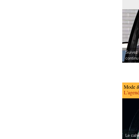
Suivez 
continu
Mode &
L'agend
Le cahi