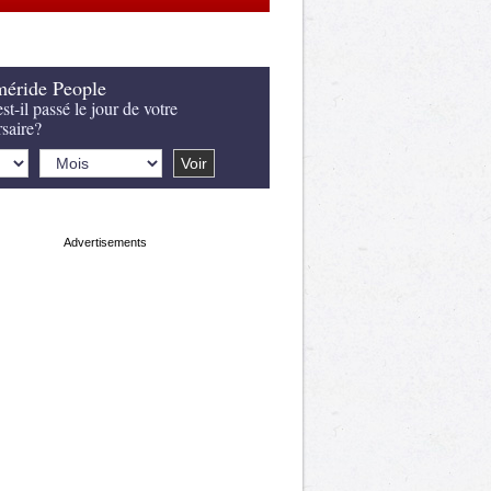
éride People
st-il passé le jour de votre
rsaire?