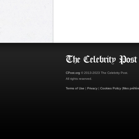
CPost.org
© 2013-2023 The Celebrity Post.
All rights reserved.
Terms of Use
|
Privacy
|
Cookies Policy
(
Mes préfér