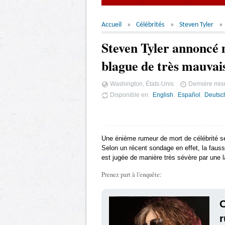
Accueil
Célébrités
Steven Tyler
Steven Tyler annoncé 
blague de très mauvai
Washington, États-Unis
Dernière mise
Disponible en
English
Español
Deutsc
Une énième rumeur de mort de célébrité se
Selon un récent sondage en effet, la fau
est jugée de manière très sévère par une l
Prenez part à l'enquête:
r