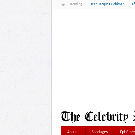
Trending
Jean-Jacques Goldman
L
Accueil
Sondages
Éphémér