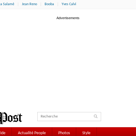
éa Salamé
Jean Reno
Booba
Yves Calvi
ide
Actualité People
Photos
Style