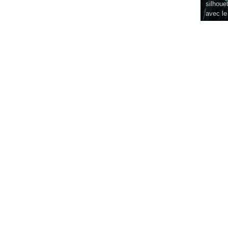
silhouet
avec le