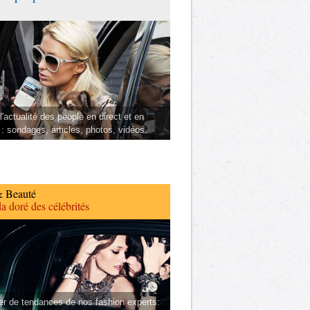
l'actualité des people en direct et en
 : sondages, articles, photos, vidéos.
 Beauté
a doré des célébrités
er de tendances de nos fashion experts: