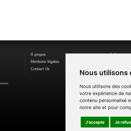
À propos
Follow us o
Mentions légales
Find us on
F
Contact Us
Watch us o
Nous utilisons
ences
)
Nous utilisons des cook
votre expérience de na
contenu personnalisé et
notre site et pour com
J'accepte
Je refu