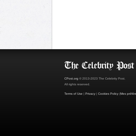
CPost.org
© 2013-2023 The Celebrity Post.
All rights reserved.
Terms of Use
|
Privacy
|
Cookies Policy
(
Mes préfér