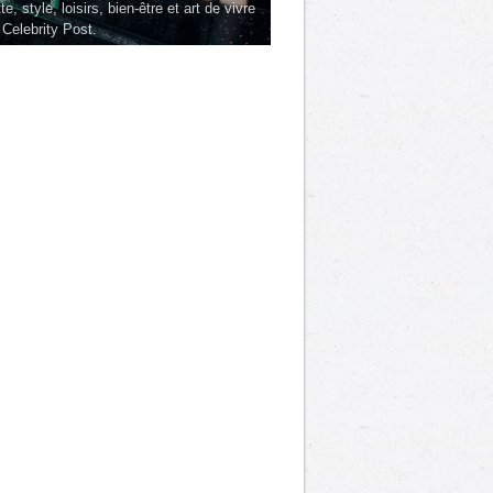
te, style, loisirs, bien-être et art de vivre
 Celebrity Post.