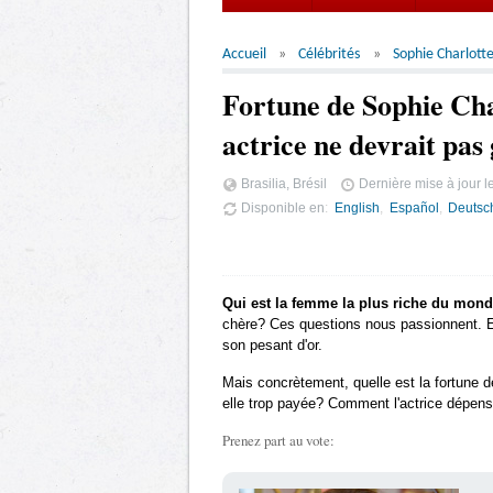
Accueil
Célébrités
Sophie Charlott
Fortune de Sophie Ch
actrice ne devrait pas
Brasilia, Brésil
Dernière mise à jour l
Disponible en
English
Español
Deutsc
Qui est la femme la plus riche du mon
chère? Ces questions nous passionnent. Et 
son pesant d'or.
Mais concrètement, quelle est la fortune 
elle trop payée? Comment l'actrice dépense-
Prenez part au vote: