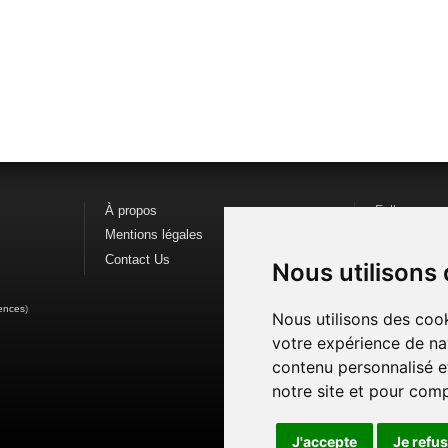
À propos
Follow us o
Mentions légales
Find us on
F
Contact Us
Watch us o
Nous utilisons
ences
)
Nous utilisons des cook
votre expérience de na
contenu personnalisé et
notre site et pour com
J'accepte
Je refu