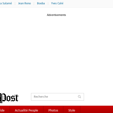
éa Salamé
Jean Reno
Booba
Yves Calvi
ide
Actualité People
Photos
Style