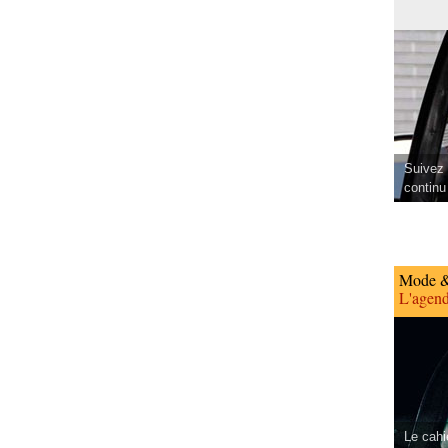
Suivez 
continu
Mode &
L'agend
Le cahi