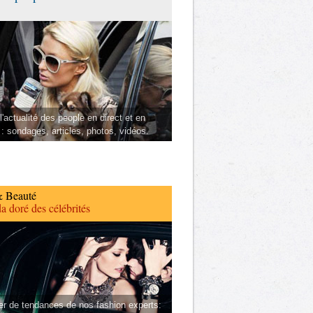
l'actualité des people en direct et en
 : sondages, articles, photos, vidéos.
 Beauté
a doré des célébrités
er de tendances de nos fashion experts: