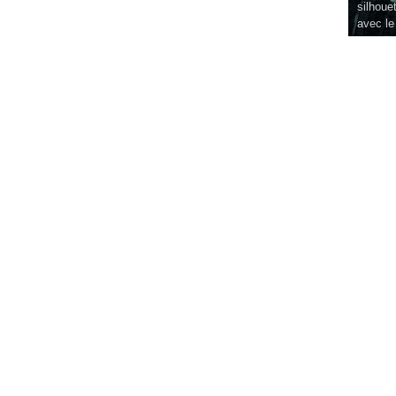
silhouet
avec le