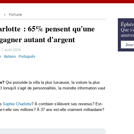
e
Fortune
Éphém
arlotte : 65% pensent qu'une
Que s'e
annive
 gagner autant d'argent
e
7 août 2026
h
Italiano
Português
de?
Qui possède la villa la plus luxueuse, la voiture la plus
lorsqu'il s'agit de personnalités, la moindre information vaut
de
Sophie Charlotte
? À combien s'élèvent ses revenus? Est-
t-elle ses millions? À 37 ans est-elle vraiment milliardaire?