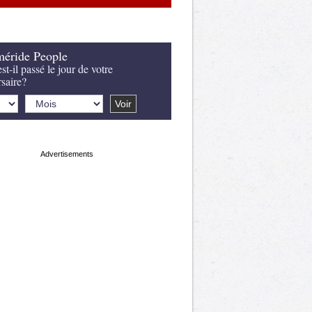
éride People
st-il passé le jour de votre
rsaire?