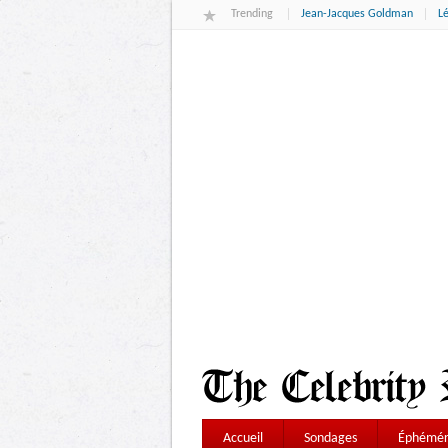
Trending
Jean-Jacques Goldman
L
Accueil
Sondages
Éphémér