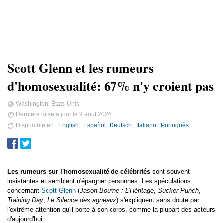
Scott Glenn et les rumeurs
d'homosexualité: 67% n'y croient pas
Washington, États-Unis
Dernière mise à jour le
9 août 2026
Disponible en
English
Español
Deutsch
Italiano
Português
Les rumeurs sur l'homosexualité de célébrités
sont souvent
insistantes et semblent n'épargner personnes. Les spéculations
concernant
Scott Glenn
(
Jason Bourne : L'Héritage
,
Sucker Punch
,
Training Day
,
Le Silence des agneaux
) s'expliquent sans doute par
l'extrême attention qu'il porte à son corps, comme la plupart des acteurs
d'aujourd'hui.