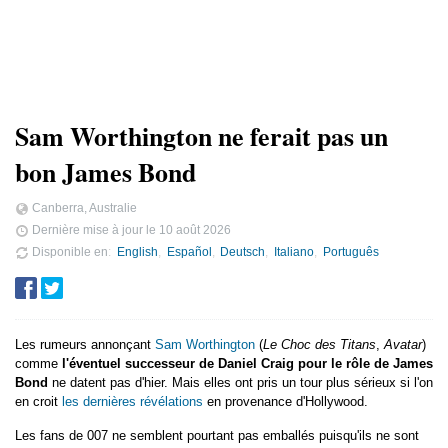
Sam Worthington ne ferait pas un
bon James Bond
Canberra, Australie
Dernière mise à jour le
10 août 2026
Disponible en
English
Español
Deutsch
Italiano
Português
Les rumeurs annonçant
Sam Worthington
(
Le Choc des Titans
,
Avatar
)
comme
l'éventuel successeur de Daniel Craig pour le rôle de James
Bond
ne datent pas d'hier. Mais elles ont pris un tour plus sérieux si l'on
en croit
les dernières révélations
en provenance d'Hollywood.
Les fans de 007 ne semblent pourtant pas emballés puisqu'ils ne sont