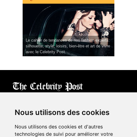
Le cahier de tendances de nos fashion experts:
silhouette, style, loisirs, bien-être et art de vivre
avec le Celebrity Post.
CPost.org
© 2013-2023 The Celebrity Post.
All rights reserved.
Nous utilisons des cookies
Terms of Use
|
Privacy
|
Cookies Policy
(
Mes préférences
)
Nous utilisons des cookies et d'autres
À propos
technologies de suivi pour améliorer votre