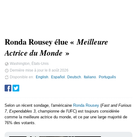
Ronda Rousey élue «
Meilleure
»
Actrice du Monde
Washington, États-Unis
Dernière mise à jour le
8 août 2026
Disponible en
English
Español
Deutsch
Italiano
Português
Selon un récent sondage, l'américaine
Ronda Rousey
(
Fast and Furious
7
,
Expendables 3
, championne de l'UFC) est toujours considérée
comme la meilleure actrice du monde, et ce par une large majorité de
76% des votants.