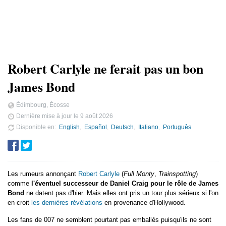
Robert Carlyle ne ferait pas un bon
James Bond
Édimbourg, Écosse
Dernière mise à jour le
9 août 2026
Disponible en
English
Español
Deutsch
Italiano
Português
Les rumeurs annonçant
Robert Carlyle
(
Full Monty
,
Trainspotting
)
comme
l'éventuel successeur de Daniel Craig pour le rôle de James
Bond
ne datent pas d'hier. Mais elles ont pris un tour plus sérieux si l'on
en croit
les dernières révélations
en provenance d'Hollywood.
Les fans de 007 ne semblent pourtant pas emballés puisqu'ils ne sont