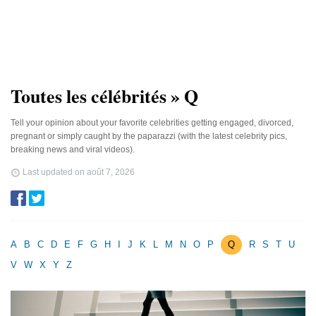
Toutes les célébrités » Q
Tell your opinion about your favorite celebrities getting engaged, divorced,
pregnant or simply caught by the paparazzi (with the latest celebrity pics,
breaking news and viral videos).
Last updated on
août 7, 2026
A
B
C
D
E
F
G
H
I
J
K
L
M
N
O
P
Q
R
S
T
U
V
W
X
Y
Z