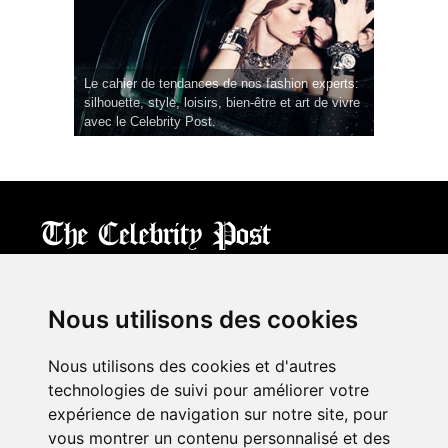
Le cahier de tendances de nos fashion experts:
silhouette, style, loisirs, bien-être et art de vivre
avec le Celebrity Post.
CPost.org
© 2013-2023 The Celebrity Post.
All rights reserved.
Nous utilisons des cookies
Terms of Use
|
Privacy
|
Cookies Policy
(
Mes préférences
)
Nous utilisons des cookies et d'autres
À propos
technologies de suivi pour améliorer votre
Mentions légales
expérience de navigation sur notre site, pour
Contact Us
vous montrer un contenu personnalisé et des