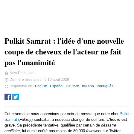
Pulkit Samrat : l'idée d'une nouvelle
coupe de cheveux de l'acteur ne fait
pas l'unanimité
New Delhi, Inde
Dernière mise à jour le
10 août 2026
Disponible en
English
Español
Deutsch
Italiano
Português
Cette semaine nous apprenions par voix de presse que notre cher
Pulkit
Samrat
(
Fukrey
) souhaitait à nouveau changer de coiffure.
L'heure est
grave.
Sa précédente tentative, qualifiée par certain de
désastre
capillaire
, lui aurait coûté pas moins de 80 000
followers
sur Twitter.