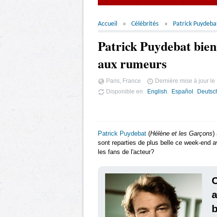
Accueil
Célébrités
Patrick Puydeba
Patrick Puydebat bien
aux rumeurs
Paris, France
Dernière mise à jour le
Disponible en
English
Español
Deutsc
Patrick Puydebat
(
Hélène et les Garçons
)
sont reparties de plus belle ce week-end 
les fans de l'acteur?
b