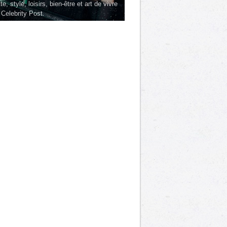
te, style, loisirs, bien-être et art de vivre
 Celebrity Post.