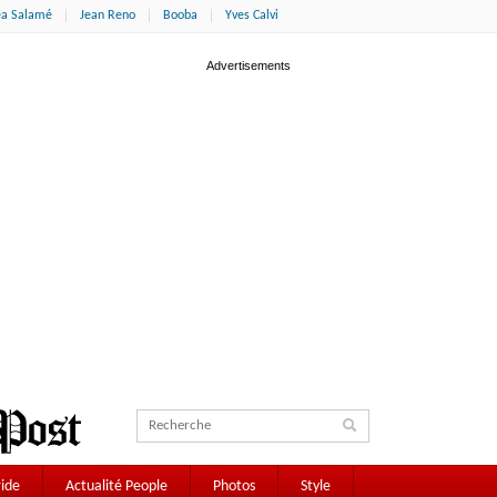
éa Salamé
Jean Reno
Booba
Yves Calvi
ide
Actualité People
Photos
Style