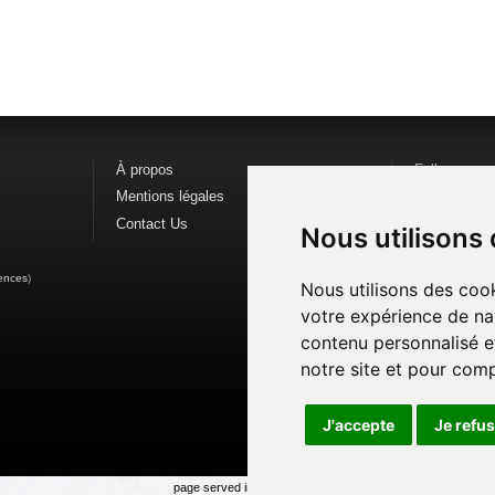
À propos
Follow us o
Mentions légales
Find us on
F
Contact Us
Watch us o
Nous utilisons
ences
)
Nous utilisons des cook
votre expérience de na
contenu personnalisé et
notre site et pour com
J'accepte
Je refu
page served in 0.019s (1,2)