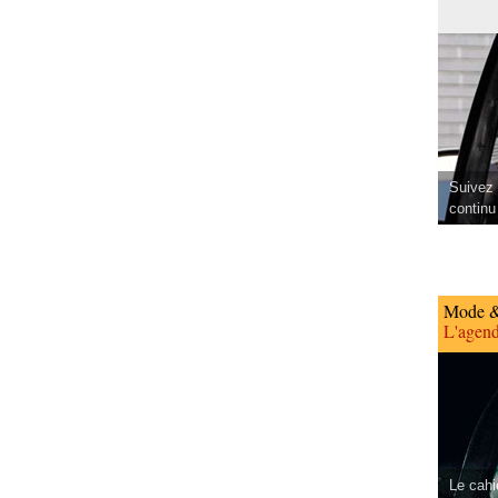
Suivez 
continu
Mode &
L'agend
Le cahi