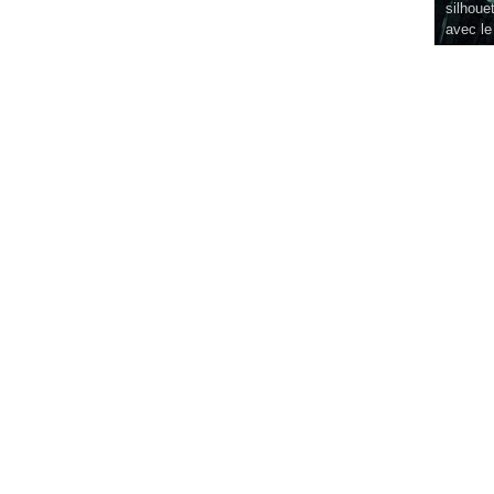
silhouet
avec le