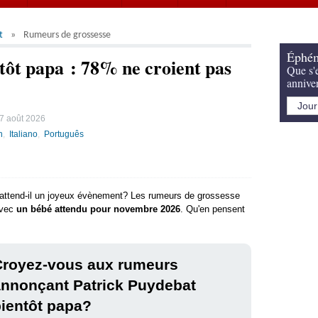
t
Rumeurs de grossesse
Éphém
tôt papa : 78% ne croient pas
Que s'e
annive
7 août 2026
h
Italiano
Português
 attend-il un joyeux évènement? Les rumeurs de grossesse
avec
un bébé attendu pour novembre 2026
. Qu'en pensent
Croyez-vous aux rumeurs
annonçant Patrick Puydebat
ientôt papa?