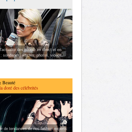
l'actualité des people en direct et en
 : sondages, articles, photos, vidéos.
 Beauté
a doré des célébrités
er de tendances de nos fashion experts: