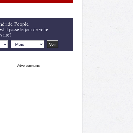
éride People
st-il passé le jour de votre
rsaire?