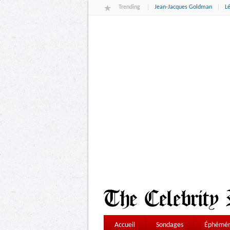
Trending
Jean-Jacques Goldman
L
Accueil
Sondages
Éphémér