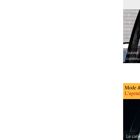
Suivez 
continu
Mode &
L'agend
Le cahi