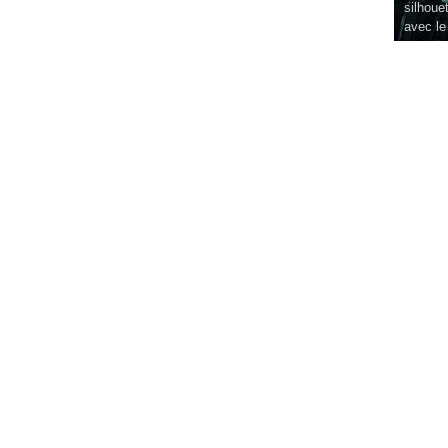
silhouet
avec le