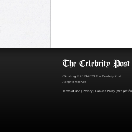
CPost.org
© 2013-2023 The Celebrity Post.
All rights reserved.
Terms of Use
|
Privacy
|
Cookies Policy
(
Mes préfér