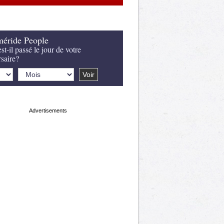
éride People
st-il passé le jour de votre
rsaire?