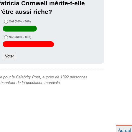
atricia Cornwell mérite-t-elle
'être aussi riche?
Oui
(40% - 560)
Non
(60% - 832)
e pour le Celebrity Post, auprès de 1392 personnes
présentatif de la population mondiale.
Actual