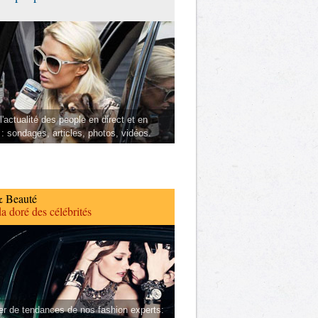
l'actualité des people en direct et en
 : sondages, articles, photos, vidéos.
 Beauté
a doré des célébrités
er de tendances de nos fashion experts: