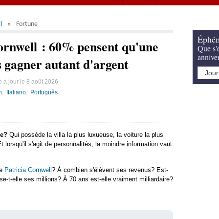
l
Fortune
Éphém
ornwell : 60% pensent qu'une
Que s'e
annive
s gagner autant d'argent
 à jour le
8 août 2026
h
Italiano
Português
de?
Qui possède la villa la plus luxueuse, la voiture la plus
lorsqu'il s'agit de personnalités, la moindre information vaut
de
Patricia Cornwell
? À combien s'élèvent ses revenus? Est-
-t-elle ses millions? À 70 ans est-elle vraiment milliardaire?