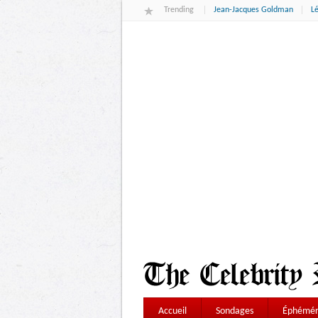
Trending
Jean-Jacques Goldman
L
Accueil
Sondages
Éphémér