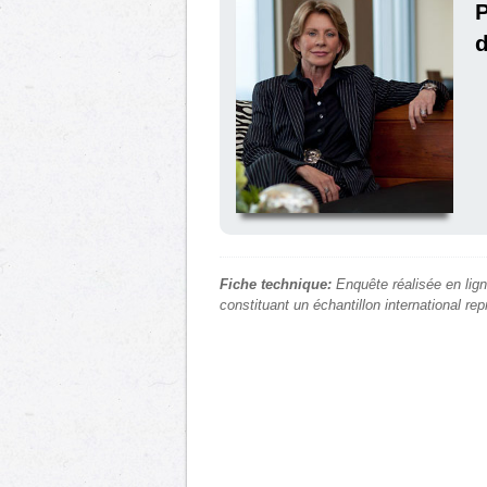
P
d
Fiche technique:
Enquête réalisée en lign
constituant un échantillon international re