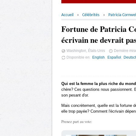
Accueil
Célébrités
Patricia Cornwel
Fortune de Patricia C
écrivain ne devrait pa
Washington, États-Unis
Dernière mise
Disponible en
English
Español
Deutsc
Qui est la femme la plus riche du mon
chère? Ces questions nous passionnent. Et 
son pesant d'or.
Mais concrètement, quelle est la fortune 
elle trop payée? Comment l'écrivain dépense
Prenez part au vote: