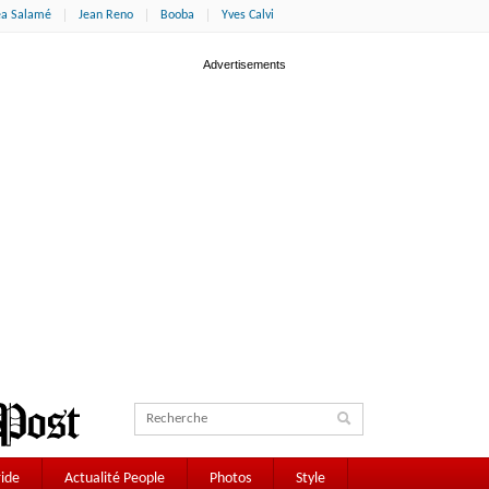
éa Salamé
Jean Reno
Booba
Yves Calvi
ide
Actualité People
Photos
Style