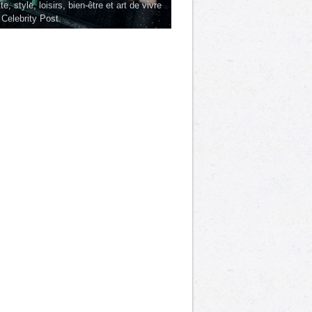
te, style, loisirs, bien-être et art de vivre
 Celebrity Post.