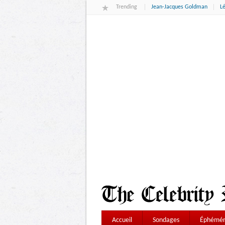
Trending
Jean-Jacques Goldman
L
Accueil
Sondages
Éphémér