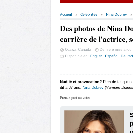
Accueil
Célébrités
Nina Dobrev
Des photos de Nina Do
carrière de l'actrice, 
Ottawa, Canada
Dernière mise à jour
Disponible en
English
Español
Deutsc
Nudité et provocation?
Rien de tel qu'un b
dit à 37 ans,
Nina Dobrev
(
Vampire Diarie
Prenez part au vote:
S
p
v