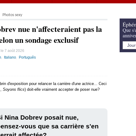
Photos sexy
Éphém
brev nue n'affecteraient pas la
Que s'e
annive
selon un sondage exclusif
 le
7 août 2026
h
Italiano
Português
rin d'exposition pour relancer la carrière d'une actrice... Ceci
s
,
Soyons flics
) doit-elle vraiment accepter de poser nue?
i Nina Dobrev posait nue,
ensez-vous que sa carrière s'en
errait affectée?