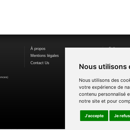
À propos
Follow us o
Mentions légales
Find us on
F
Contact Us
Watch us o
Nous utilisons
ences
)
Nous utilisons des cook
votre expérience de na
contenu personnalisé et
notre site et pour com
J'accepte
Je refu