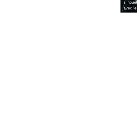
silhouet
avec le