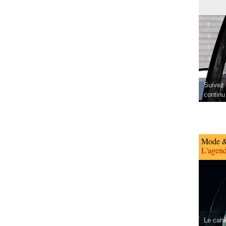
Suivez 
continu
Mode &
L'agend
Le cahi