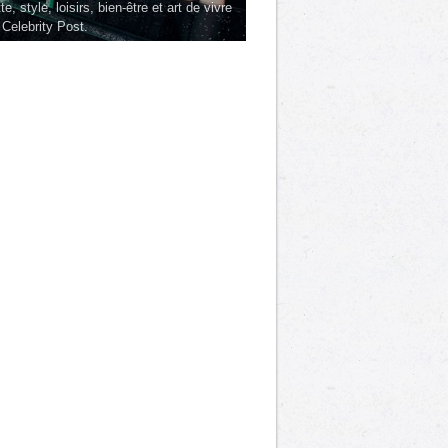
te, style, loisirs, bien-être et art de vivre
 Celebrity Post.