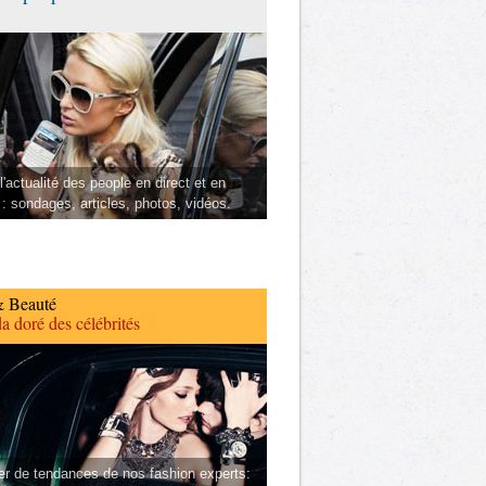
l'actualité des people en direct et en
 : sondages, articles, photos, vidéos.
 Beauté
a doré des célébrités
er de tendances de nos fashion experts: