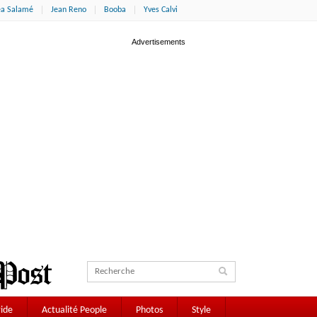
éa Salamé
Jean Reno
Booba
Yves Calvi
ide
Actualité People
Photos
Style