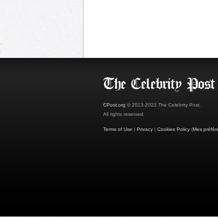
CPost.org
© 2013-2023 The Celebrity Post.
All rights reserved.
Terms of Use
|
Privacy
|
Cookies Policy
(
Mes préfér