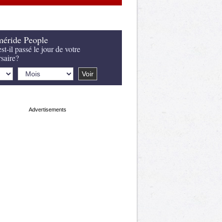
éride People
st-il passé le jour de votre
rsaire?