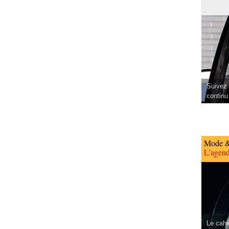
Suivez 
continu
Mode &
L'agend
Le cahi