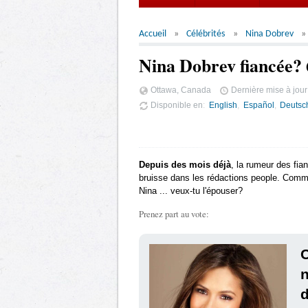
Accueil
Célébrités
Nina Dobrev
Nina Dobrev fiancée? 
Ottawa, Canada
Dernière mise à jour
Disponible en
English
Español
Deutsc
Depuis des mois déjà
, la rumeur des fia
bruisse dans les rédactions people. Comme
Nina ... veux-tu l'épouser?
Prenez part au vote:
n