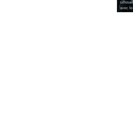
silhouet
avec le