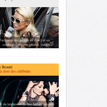
l'actualité des people en direct et en
 : sondages, articles, photos, vidéos.
 Beauté
a doré des célébrités
er de tendances de nos fashion experts: