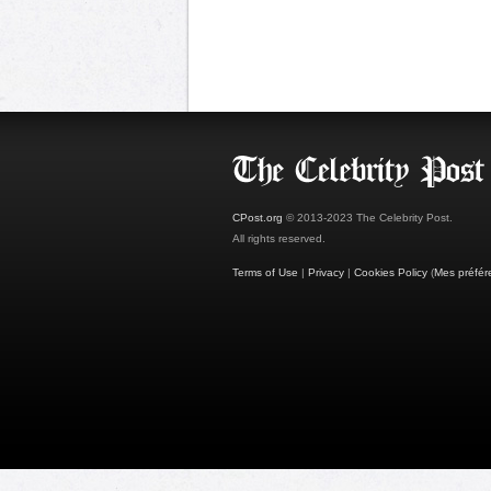
CPost.org
© 2013-2023 The Celebrity Post.
All rights reserved.
Terms of Use
|
Privacy
|
Cookies Policy
(
Mes préfér