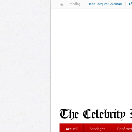
Trending
Jean-Jacques Goldman
L
Accueil
Sondages
Éphémér