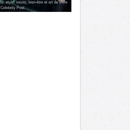
te, style, loisirs, bien-être et art de vivre
 Celebrity Post.