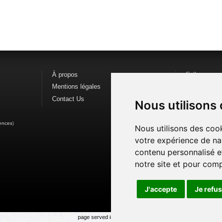
À propos
Follow us o
Mentions légales
Find us on
F
Contact Us
Watch us o
Nous utilisons
ences
)
Nous utilisons des cook
votre expérience de na
contenu personnalisé et
notre site et pour com
J'accepte
Je refu
page served in 0.023s (1,3)