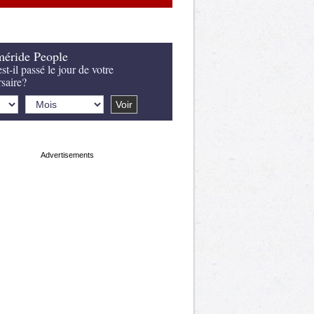
éride People
st-il passé le jour de votre
rsaire?