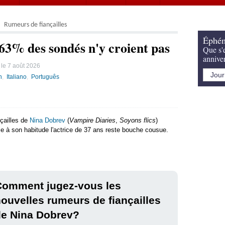
Rumeurs de fiançailles
Éphém
63% des sondés n'y croient pas
Que s'e
annive
 le
7 août 2026
h
Italiano
Português
nçailles de
Nina Dobrev
(
Vampire Diaries
,
Soyons flics
)
 à son habitude l'actrice de 37 ans reste bouche cousue.
Comment jugez-vous les
ouvelles rumeurs de fiançailles
de Nina Dobrev?