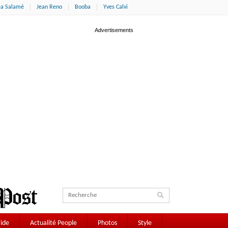
éa Salamé
Jean Reno
Booba
Yves Calvi
ide
Actualité People
Photos
Style