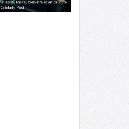
te, style, loisirs, bien-être et art de vivre
 Celebrity Post.