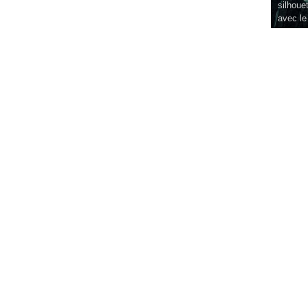
silhouet
avec le