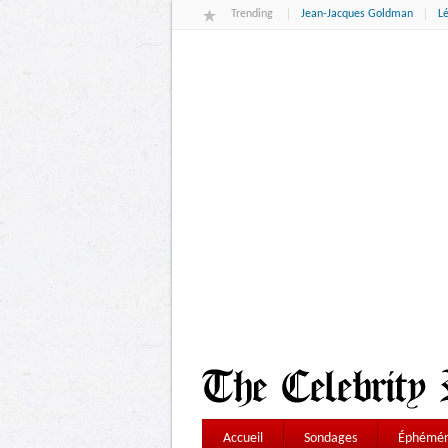
Trending
Jean-Jacques Goldman
L
Accueil
Sondages
Éphémér