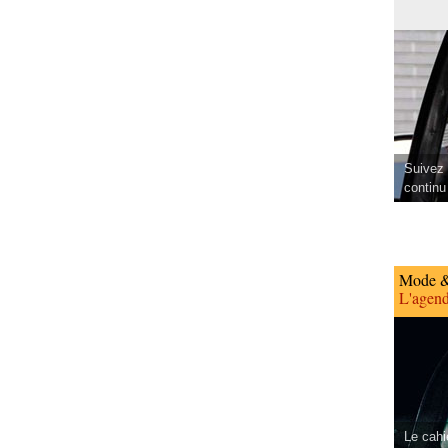
Suivez 
continu
Mode &
L'agend
Le cahi