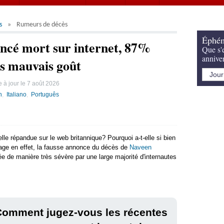
s
Rumeurs de décès
Éphém
cé mort sur internet, 87%
Que s'e
annive
ès mauvais goût
 à jour le
7 août 2026
h
Italiano
Português
lle répandue sur le web britannique? Pourquoi a-t-elle si bien
dage en effet, la fausse annonce du décès de
Naveen
gée de manière très sévère par une large majorité d'internautes
Comment jugez-vous les récentes