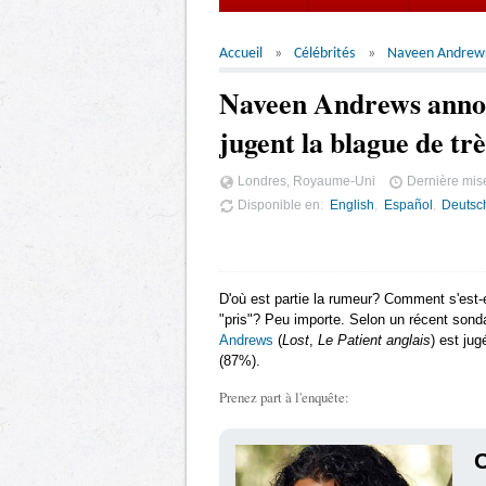
Accueil
Célébrités
Naveen Andrew
Naveen Andrews annon
jugent la blague de tr
Londres, Royaume-Uni
Dernière mise
Disponible en
English
Español
Deutsc
D'où est partie la rumeur? Comment s'est-e
"pris"? Peu importe. Selon un récent son
Andrews
(
Lost
,
Le Patient anglais
) est ju
(87%).
Prenez part à l'enquête: