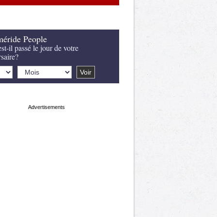
éride People
st-il passé le jour de votre
rsaire?