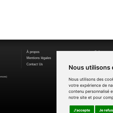
À propos
Follow us o
Mentions légales
Find us on
F
Contact Us
Watch us o
Nous utilisons
ences
)
Nous utilisons des cook
votre expérience de na
contenu personnalisé et
notre site et pour com
J'accepte
Je refu