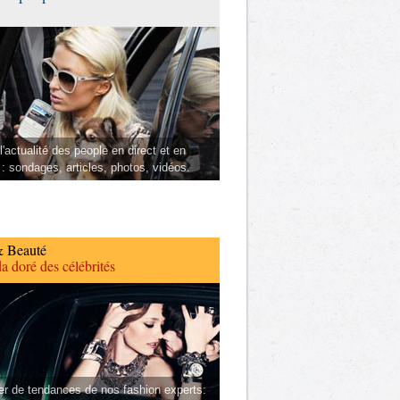
l'actualité des people en direct et en
 : sondages, articles, photos, vidéos.
 Beauté
a doré des célébrités
er de tendances de nos fashion experts: