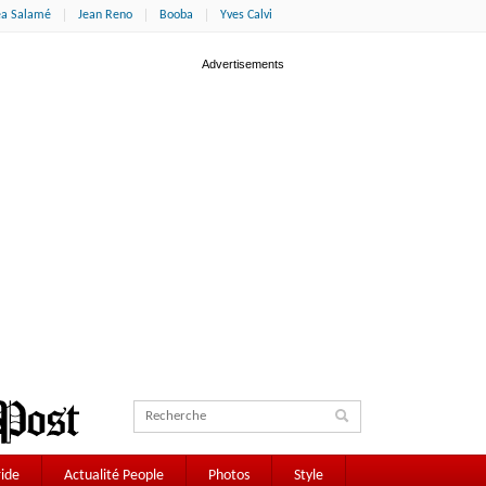
éa Salamé
Jean Reno
Booba
Yves Calvi
ide
Actualité People
Photos
Style